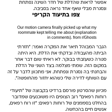
אפשר לראות שהדלת של חדר השינה נפתחת
ונסגרת מבלי שאף אחד נראה בסביבה.
צפו בתיעוד הקריפי
Our motion camera finally picked up what my
roommate kept telling me about (explanation
in comments).
from
r/Ghosts
הגבר המבוהל תיאר את המקרה ואמר: "חזרתי
הביתה מהעבודה ובדקתי את הדלת. היא היתה
סגורה כשעזבתי בבוקר. לא ראיתי שום דבר אחר
במקום הזה. שמתי מצלמה בצד השני של הדלת
והבחנתי בה נסגרת ונפתחת. אני מתכוון לדבר על זה
עם השותף לדירה שלי כשהוא יחזור מהחופשה".
מכיוון שהסרטון פורסם ברדיט בקבוצה של "תיעודי
רוחות רפאים" רוב הצופים היו משוכנעים שמדובר
בהחלט בסממנים של רוחות רפאים: "זו רוח רפאים,
אנשים חיים בהכחשה.