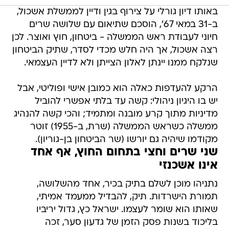
באותו דיון גורלי על צירוף בגין ודיין לממשלת אשכול,
ב-31 במאי 67', הוסכם שתיאום עם שלושה שרים
חיוני לעבודת ראש הממשלה - ביטחון, חוץ ואוצר. לכן
רצה אשכול, אך היה חלש מכדי לסדר, שתיק הביטחון
שנלקח ממנו יינתן לאלון הצייתן ולא לדיין העצמאי.
הרקע להעדפות כאלה הוא כמובן אישי ופוליטי, אבל
יש בו היגיון ניהולי: קשה עד בלתי אפשרי להוביל
מדיניות מתוך קרע מובנה ומתמיד; והכי קשה להנהיג
ממשלה כשראש הממשלה (שרת, ב-1955) זוטר
מקודמו שיהיה גם יורשו (שר הביטחון בן-גוריון).
שני שרים וחצי בתחום החוץ, אף אחד
אינו אשכנזי
נתניהו מוכן לשלם בתיק בכיר, אחד מהשלושה,
תמורת הישרדות. תיק, להבדיל ממעמד אמיתי,
שאותו הוא שומר לעצמו. ישראל כץ, גדול יריביו
בליכוד בשנות פסק הזמן של גדעון סער, זכה