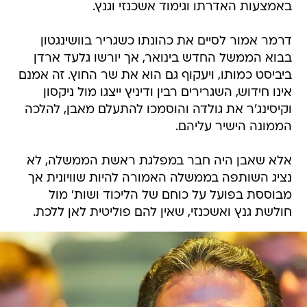
באמצעות האדרתו וגימוד אשכנזי וגנץ.
דרמר אמור לסיים את כהונתו כשגריר בוושינגטון
בבוא הממשל החדש בינואר, אך יורשו גלעד ארדן
ביביסט כמותו, ויעקוף גם הוא את שר החוץ. זה אמנם
אינו חידוש, השגרירים רבין ודיניץ ייצגו מול ניקסון
וקיסינג'ר את גולדה והוסמכו להתעלם מאבן, להלכה
הממונה הישיר עליהם.
אלא שאבן היה חבר במפלגת ראשת הממשלה, לא
נציג השותפה בממשלה האמורה להיות שוויונית אך
מבוססת בפועל על כוחם של הליכוד ושות' מול
חולשת גנץ ואשכנזי, שאין להם פוליטית לאן ללכת.