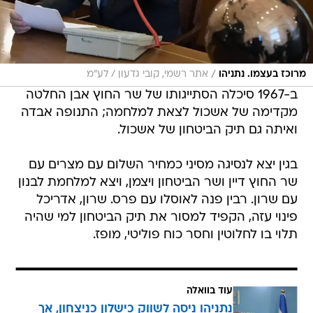
/
מרוכז בעצמו. נתניהו
אתר רשמי, קובי גדעון / לע"מ
ב-1967 סיכלה הסתייגותו של שר החוץ אבן החלטה
מקדימה של אשכול לצאת למלחמה; התנופה אבדה
ואיתה גם תיק הביטחון של אשכול.
בגין יצא לנסיגה מסיני כמחיר השלום עם מצרים עם
שר החוץ דיין ושר הביטחון ויצמן, ויצא למלחמת לבנון
עם שרון. רבין פנה לאוסלו עם פרס. שרון, אדריכל
פינוי עזה, הקפיד למסור את תיק הביטחון למי שהיה
תלוי בו לחלוטין וחסר כוח פוליטי, מופז.
עוד בוואלה
נתניהו ניסה לשווק כישלון כניצחון, אך