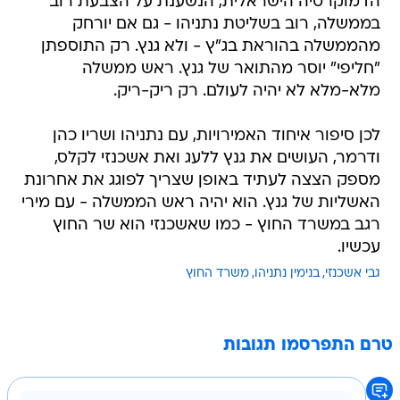
הדמוקרטיה הישראלית, הנשענת על הצבעת רוב
בממשלה, רוב בשליטת נתניהו - גם אם יורחק
מהממשלה בהוראת בג"ץ - ולא גנץ. רק התוספתן
"חליפי" יוסר מהתואר של גנץ. ראש ממשלה
מלא-מלא לא יהיה לעולם. רק ריק-ריק.
לכן סיפור איחוד האמירויות, עם נתניהו ושריו כהן
ודרמר, העושים את גנץ ללעג ואת אשכנזי לקלס,
מספק הצצה לעתיד באופן שצריך לפוגג את אחרונת
האשליות של גנץ. הוא יהיה ראש הממשלה - עם מירי
רגב במשרד החוץ - כמו שאשכנזי הוא שר החוץ
עכשיו.
גבי אשכנזי
בנימין נתניהו
משרד החוץ
טרם התפרסמו תגובות