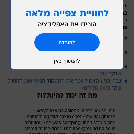
ישנה, ואז התיישבה והסתכלה על הדלת. הרעש
ברקע זה של המכשיר שעושה רעשים שעוזרים לה
לישון. אחרי 10 שניות יש רעש מוזר".
עוד בנושא:
האם הביטה במוניטור וגילתה דמות מסתורית בחדר
התינוק
ראתה תינוק רפאים במוניטור של בנה - אבל לא
תאמינו מה היא גילתה למחרת
האבא הסתכל בסרטון ישן של בתו - והזדעזע ממה
שגילה שם
גבר, הגיע הזמן לשפר את התפקוד המיני ואת הזוגיות
שלך
מה זה יכול להיות?!?
Everyone was asleep in the house, but
something told me to check my daughter's
monitor. She was sleeping, then sat up and
stared at the door. The background noise is