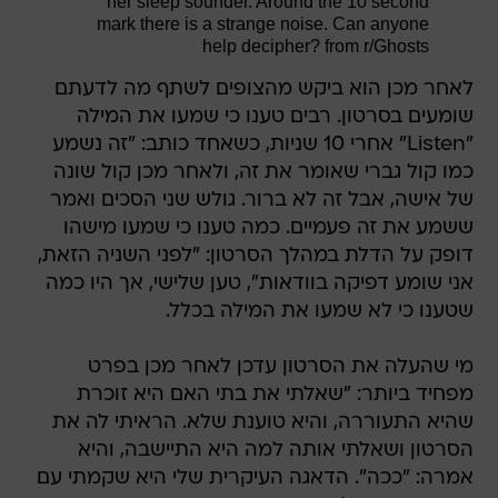
her sleep sounder. Around the 10 second
mark there is a strange noise. Can anyone
help decipher?
from
r/Ghosts
לאחר מכן הוא ביקש מהצופים לשתף מה לדעתם
שומעים בסרטון. רבים טענו כי שמעו את המילה
"Listen" אחרי 10 שניות, כשאחד כותב: "זה נשמע
כמו קול גברי שאומר את זה, ולאחר מכן קול שונה
של אישה, אבל זה לא ברור. גולש שני הסכים ואמר
ששמע את זה פעמיים. כמה טענו כי שמעו מישהו
דופק על הדלת במהלך הסרטון: "לפני השניה הזאת,
אני שומע דפיקה בוודאות", טען שלישי, אך היו כמה
שטענו כי לא שמעו את המילה בכלל.
מי שהעלה את הסרטון עדכן לאחר מכן בפרט
מפחיד ביותר: "שאלתי את בתי האם היא זוכרת
שהיא התעוררה, והיא טוענת שלא. הראיתי לה את
הסרטון ושאלתי אותה למה היא התיישבה, והיא
אמרה: "ככה". הדאגה העיקרית שלי היא שקמתי עם