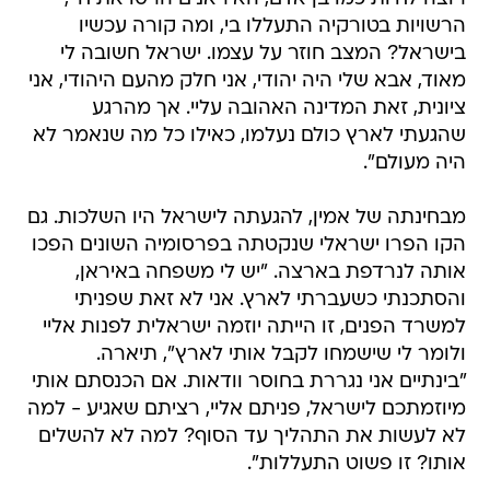
הרשויות בטורקיה התעללו בי, ומה קורה עכשיו
בישראל? המצב חוזר על עצמו. ישראל חשובה לי
מאוד, אבא שלי היה יהודי, אני חלק מהעם היהודי, אני
ציונית, זאת המדינה האהובה עליי. אך מהרגע
שהגעתי לארץ כולם נעלמו, כאילו כל מה שנאמר לא
היה מעולם".
מבחינתה של אמין, להגעתה לישראל היו השלכות. גם
הקו הפרו ישראלי שנקטתה בפרסומיה השונים הפכו
אותה לנרדפת בארצה. "יש לי משפחה באיראן,
והסתכנתי כשעברתי לארץ. אני לא זאת שפניתי
למשרד הפנים, זו הייתה יוזמה ישראלית לפנות אליי
ולומר לי שישמחו לקבל אותי לארץ", תיארה.
"בינתיים אני נגררת בחוסר וודאות. אם הכנסתם אותי
מיוזמתכם לישראל, פניתם אליי, רציתם שאגיע - למה
לא לעשות את התהליך עד הסוף? למה לא להשלים
אותו? זו פשוט התעללות".