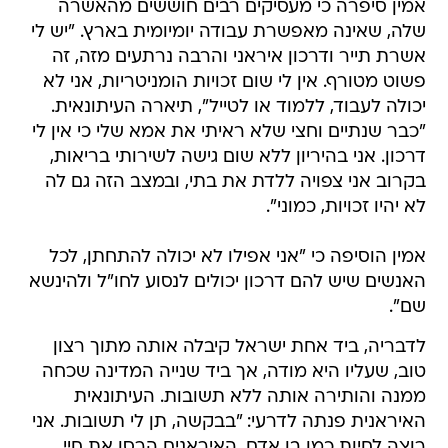
אמין סיפרה כי מעסיקים רבים חוששים מהאשרה
שלה, שאינה מאפשרת עבודה יומיומית בארץ. "יש לי
אשרת תייר ודרכון איראני והרבה נרתעים מזה, זה
פשוט מטורף. אין לי שום זכויות הומניטריות, אני לא
יכולה לעבוד, ללמוד או לטייל", תיארה העיתונאית.
"כבר שנתיים וחצי שלא ראיתי את אמא שלי כי אין לי
דרכון. אני בהיריון ללא שום גישה לשירותי בריאות,
בקרוב אני צפויה ללדת את בתי, ובמצב הזה גם לה
לא יהיו זכויות, כמוני".
אמין הוסיפה כי "אני אפילו לא יכולה להתחתן, לכל
האנשים שיש להם דרכון יכולים לנסוע לחו"ל ולהינשא
שם".
לדבריה, ביד אחת ישראל קיבלה אותה מתוך רצון
טוב, שעליו היא מודה, אך ביד שנייה המדינה שכחה
ממנה והותירה אותה ללא תשובות. העיתונאית
האיראנית פנתה לדרעי: "בבקשה, תן לי תשובות. אני
רוצה לחיות כמו בן אדם, האיראנים הרסו את חיי,