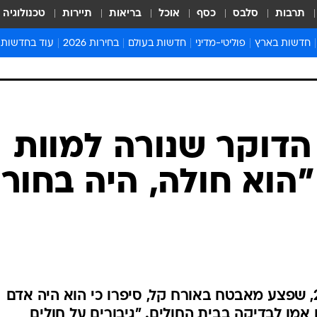
תרבות
סלבס
כסף
אוכל
בריאות
תיירות
טכנולוגיה
חדשות בארץ
פוליטי-מדיני
חדשות בעולם
בחירות 2026
עוד בחדשות
אירועים בארץ
פוליטיקה וממשל
המזרח התיכון
דעות ופרשנויו
חדשות פלילים ומשפט
יחסי חוץ
אירופה
סרי ושלזינגר
חינוך
אמריקה
פרויקטים מיוח
ישראלים בחו"ל
אסיה והפסיפיק
אסור לפספס
דוקר שנורה למוות
בריאות
אפריקה
מדע וסביבה
הוא חולה, היה בחור
חברה ורווחה
הנחיות פיקוד 
ארכיון מדורים
זמני כניסת ש
לוח חופשות וח
לוח שנה
חדשות יהדות
קרוביו של מוסטפא יונס בן ה-26, שפצע מאבטח באורח קל, סיפרו כי הוא היה אדם
חדשות המשפ
 אמו לבדיקה בבית החולים. "גיבורים על חולים