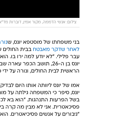
צילום: אנשי הדממה, מקור אמין, דוברות מד"א,
בני משפחתו של מוסטפא יונס, ש
נורה
לאחר שדקר מאבטח
בבית החולים שי
עבר פלילי. "לא יודע למה ירו בו. הו
יונס בן ה-26, תושב הכפר 
הראשית לבית החולים, ונורה על ידי 
אמו של יונס ליוותה אותו היום לבדי
יונס, סיפר כי המשפחה גילתה על מות
בשל הפרעות התנהגות. "הוא בא לכאן
פסיכאטרית. אני לא מבין מה קרה בינו
"גיבורים על אנשים פסיכיאטרים. הוא 