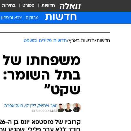
חדשות
ספורט
בחירות
חדשות
מבזקים
צבא וביטחון
חדשות
/
חדשות בארץ
/
חדשות פלילים ומשפט
משפחתו של ה
בתל השומר: "
שקט"
יואב איתיאל, 
לירן לוי, 
בועז אפרת
13.5.2020 / 14:51
בודד, ללא עבר פלילי, שהגיע עם