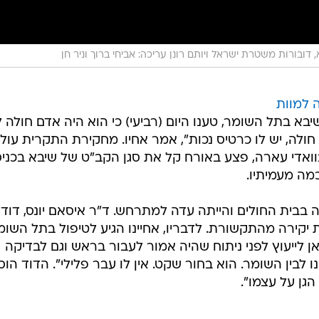
 דובורות משטרת ישראל ויותם רונן עריכה: אביחי ברוך וניר חן
 למוות
בא בתל השומר, טענו היום (רביעי) כי הוא היה אדם חולה 
א חולה, יש לו כרטיס נכות", אמר אחיו. מחקירת התקרית עולה
עארה שבוואדי עארה, פצע באורח קל את סגן הקב"ט של שיבא בכני
כמה מעמיתיו.
קה בבית החולים והייתה עדה למתרחש. ד"ר איסאם יונס, דודו
 יקירה מהתקשורת. לדבריו, אחיינו הגיע לטיפול בתל השומ
 לייעוץ לפני ניתוח שהיה אמור לעבור בראש וגם לבדיקה
 לבין השומר. הוא בחור שקט. אין לו עבר פלילי". הדוד הוסי
הגן על עצמו".