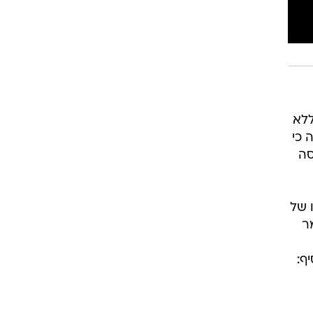
ללא
 כי
סה
 של
ר
ף: