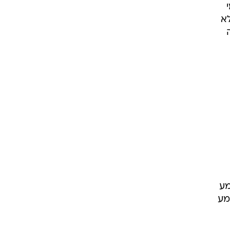
לא
מע
א שמע