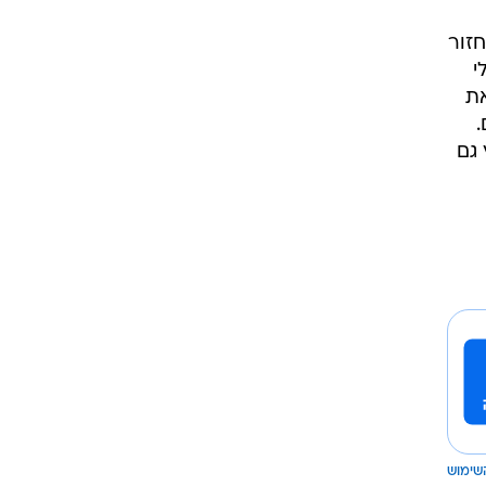
זור
י
את
.
 גם
שימוש