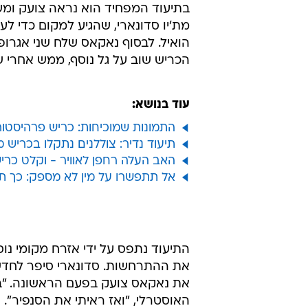
בתיעוד המפחיד הוא נראה צועק ומש
מת'יו סדונארי, שהגיע למקום כדי לע
הואיל. לבסוף נאקאס שלח שני אגרופ
הכריש שוב על גל נוסף, ממש אחרי שנ
עוד בנושא:
התמונות שמוכיחות: כריש פרהיסטורי מפלצתי במשקל 00
תיעוד נדיר: צוללנים נתקלו בכריש
האב העלה רחפן לאוויר - וקלט כר
אל תתפשרו על מין לא מספק: כך ת
התיעוד נתפס על ידי אזרח מקומי נ
את נאקאס צועק בפעם הראשונה. "ב
האוסטרלי, "ואז ראיתי את הסנפיר".