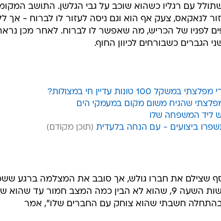
תולל עם רגליו כשהוא שוכב על גבי הגלשן. התושב המקומי
זור לנאקאס, צעק אף הוא וגם ניסה לעזור לו לברוח - אך ל
ים לפניו של הכריש, מה שאפשר לו לברוח. לאחר מכן נראה
י הגברים כשבורחים לכיוון החוף.
1 טונות עדיין חי במצולות?
 מפלצתי שהגיח משום מקום במעמקי הים
יש ליד המשפחה שלו
שפרו ביצועים - עם הנחה בלעדית
וסף שצילם את חברו גולש, אך סובב את המצלמה ברגע שש
את ההתרחשות. סדונארי סיפר לחדשות השעה 9, שהוא לא הבין כמה המצב חמור עד שהו
התחלה חשבתי שהוא צוחק עם החברים שלו", אמר