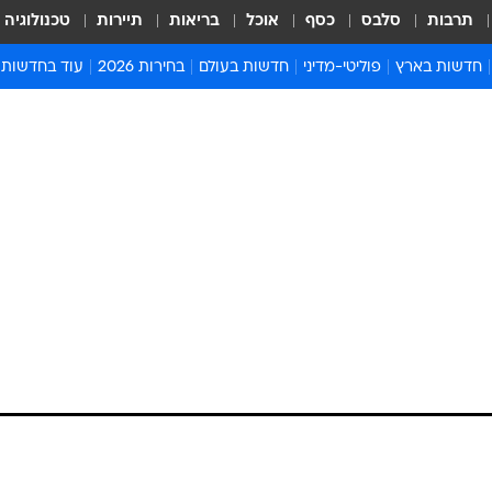
תרבות
סלבס
כסף
אוכל
בריאות
תיירות
טכנולוגיה
חדשות בארץ
פוליטי-מדיני
חדשות בעולם
בחירות 2026
עוד בחדשות
אירועים בארץ
פוליטיקה וממשל
המזרח התיכון
דעות ופרשנויו
חדשות פלילים ומשפט
יחסי חוץ
אירופה
סרי ושלזינגר
חינוך
אמריקה
פרויקטים מיוח
ישראלים בחו"ל
אסיה והפסיפיק
אסור לפספס
בריאות
אפריקה
מדע וסביבה
חברה ורווחה
הנחיות פיקוד 
ארכיון מדורים
זמני כניסת ש
לוח חופשות וח
לוח שנה
חדשות יהדות
חדשות המשפ