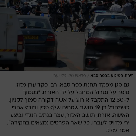
/
זירת הפיגוע בכפר סבא
פלאש 90, גילי יערי
גם סגן מפקד תחנת כפר סבא, רב-פקד ערן מזוז,
סיפר על נטרול המחבל על ידי האזרח. "בסמוך
ל-12:30 התקבל אירוע על אשה דקורה סמוך לקניון,
כשמחבל בן 19 תושב שטחים שלף סכין ורודף אחרי
האישה. אזרח, תושב האזור, עצר בנתיב הנגדי וביצע
ירי מדויק לעברו. כל שאר הפרטים נמצאים בחקירה",
אמר מזוז.
חובש רפואת חירום במד"א, אלעזר חבאני, סיפר כי