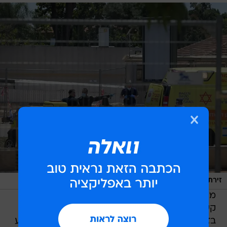
/
זירת הפיגוע בכפר סבא
פלאש 90, גילי יערי
מוקדם יותר הוגדר מצבה של הפצועה כבינוני עד
קשה, לאחר שנדקרה על ידי המחבל שרדף אחריה
בזירה. אזרח שחלף במקום הבחין במתרחש כששמע
את צעקותיה של האישה וירה בו מהנתיב הנגדי.
המחבל, בן 19 מטול כרם, נפצע באורח בינוני וכוחות