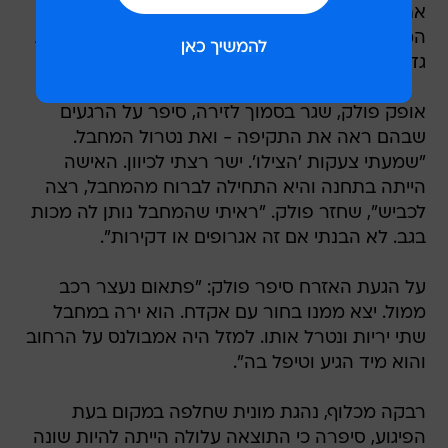
גדולים של המשטרה הוזעקו למקום.
אופק פולק, שגר בסמוך לזירה, סיפר על הרגעים
שבהם ראה את התקיפה - ואת נטרול המחבל.
"שמעתי צעקות 'הצילו'. ישר רצתי לכיוון. האישה
הייתה בתחנה והיא התחילה לברוח מהמחבל, רצה
לכביש", שחזר פולק. "ראיתי שהמחבל נותן לה מכות
בגב. לא הבנתי אם זה אגרופים או דקירות".
על הגעת האזרח סיפר פולק: "פתאום נעצר רכב
ממול. יצא ממנו בחור עם אקדח. הוא ירה במחבל
שתי יריות ונטרל אותו. למזל היה אמבולנס על הרחוב
והוא מיד הגיע וטיפל בה".
רבקה מכלוף, נהגת מונית שחלפה במקום בעת
הפיגוע, סיפרה כי התוצאה עלולה הייתה להיות שונה
לגמרי ללא התערבותו של האזרח. "פתאום שמעתי
יריות", היא שחזרה. "אנחנו מתקדמים ואני רואה