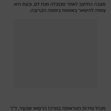
מנהל שירות הטראומה במרכז הרפואי שבעיר, ד"ר
אורי יסלוביץ', הסביר כי הפצועה בת ה-62 עברה
הערכה מלאה - כולל צילומים, אולטרה-סאונד