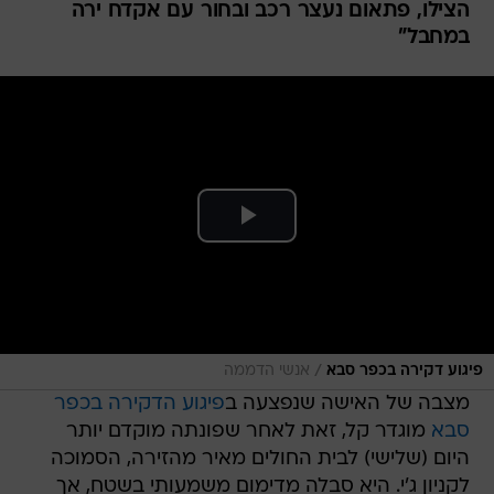
/
פיגוע דקירה בכפר סבא
אנשי הדממה
מצבה של האישה שנפצעה ב
פיגוע הדקירה בכפר
סבא
מוגדר קל, זאת לאחר שפונתה מוקדם יותר
היום (שלישי) לבית החולים מאיר מהזירה, הסמוכה
לקניון ג'י. היא סבלה מדימום משמעותי בשטח, אך
מצבה התייצב לאחר שקיבלה מנת דם, וכעת היא
צפויה להישאר באשפוז ביממה הקרובה.