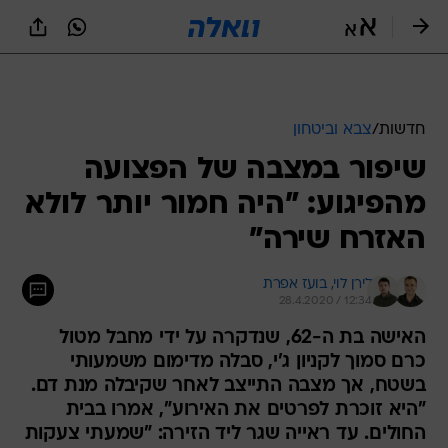
חדשות
/
צבא וביטחון
שיפור במצבה של הפצועה
מהפיגוע: "היה חמור יותר לולא
האזרח שירה"
לירן לוי, 
בועז אפרת
28.4.2020 / 12:34
האישה בת ה-62, שנדקרה על ידי מחבל מטול
כרם סמוך לקניון ג'י, סבלה מדימום משמעותי
בשטח, אך מצבה התייצב לאחר שקיבלה מנת דם.
"היא זוכרת לפרטים את האירוע", אמרו בבית
החולים. עד ראייה שגר ליד הזירה: "שמעתי צעקות
הצילו, פתאום נעצר רכב ובחור עם אקדח ירה
במחבל"