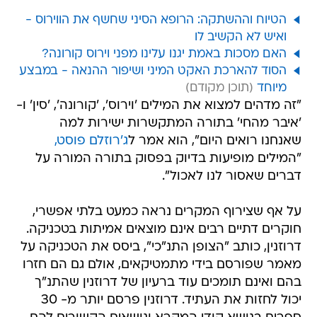
הטיוח וההשתקה: הרופא הסיני שחשף את הווירוס -
ואיש לא הקשיב לו
האם מסכות באמת יגנו עלינו מפני וירוס קורונה?
הסוד להארכת האקט המיני ושיפור ההנאה - במבצע
מיוחד
"זה מדהים למצוא את המילים 'וירוס', 'קורונה', 'סין' ו-
'איבר מהחי' בתורה המתקשרות ישירות למה
שאנחנו רואים היום", הוא אמר ל
ג'רוזלם פוסט,
"המילים מופיעות בדיוק בפסוק בתורה המורה על
דברים שאסור לנו לאכול".
על אף שצירוף המקרים נראה כמעט בלתי אפשרי,
חוקרים דתיים רבים אינם מוצאים אמיתות בטכניקה.
דרוזנין, כותב "הצופן התנ"כי", ביסס את הטכניקה על
מאמר שפורסם בידי מתמטיקאים, אולם גם הם חזרו
בהם ואינם תומכים עוד ברעיון של דרוזנין שהתנ"ך
יכול לחזות את העתיד. דרוזנין פרסם יותר מ- 30