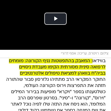
צילום: רויטרס, עריכה: אסף דרורי
בווידאו
: המאבק בהתפשטות נגיף הקורונה: מומחים
לרפואה סינית מסורתית הקימו מעבדת ניסויים
בביה"ח בוואהן למציאת טיפולים אלטרנטיביים
החוקר המקראי הרב מתתיהו גלזרסון סבור שהתורה
חזתה את התפרצות וירוס הקורונה העולמי,
כשלטענתו בספר "ויקרא" מופיעות בבירור המילים
"וירוס", "קורונה" ו-"סיני". בסרטון שפרסם הרב
המלומד, הוא ניסח את התזה שלו לפיה נוכל לאתר
את שם המגפה בספר אם נשתמש בקוד דילוגי