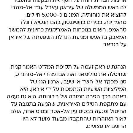
ארצות הברית דוחה על הסף את הבקשה שהעביר
לה ראש הממשלה של עיראק עאדל עבד אל-מהדי
להוציא את כוחותיה, המונים כ-5,000 חיילים,
מהמדינה. בכירים בוושינגטון, בהם הנשיא דונלד
טראמפ, רואים בנוכחות האמריקנית כחיונית להמשך
המאבק בדאעש ומניעת הגדלת השפעתה של איראן
על בגדאד.
הנהגת עיראק זעמה על תקיפת המל"ט האמריקנית,
שחיסלה את סולימאני ואת אבו מהדי אל-מוהנדס,
סגן מפקד אל-חשד א-שעבי, ארגון הגג של
המיליציות השיעיות הנתמכות על ידי איראן. היא
ראתה בכך הפרה חמורה של ריבונותה. היא גם זעמה
עם מתקפת הטילים האיראנית, שהגיעה בתגובה על
החיסול ופגעה בבסיס עין אל-אסד ובסיס אחר, אולם
לאור האזהרות שהתקבלו מבעוד מועד לא היו
הרוגים או פצועים.