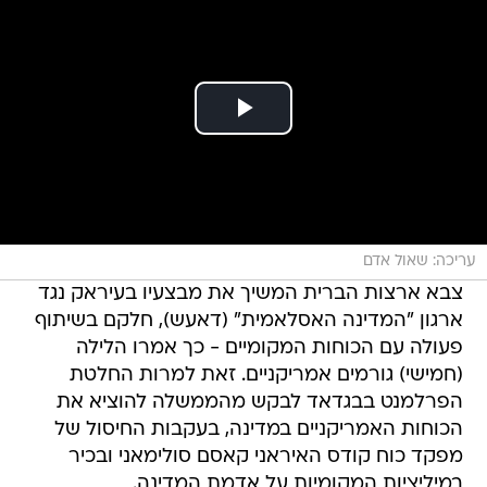
עריכה: שאול אדם
צבא ארצות הברית המשיך את מבצעיו בעיראק נגד
ארגון "המדינה האסלאמית" (דאעש), חלקם בשיתוף
פעולה עם הכוחות המקומיים - כך אמרו הלילה
(חמישי) גורמים אמריקניים. זאת למרות החלטת
הפרלמנט בבגדאד לבקש מהממשלה להוציא את
הכוחות האמריקניים במדינה, בעקבות החיסול של
מפקד כוח קודס האיראני קאסם סולימאני ובכיר
במיליציות המקומיות על אדמת המדינה.