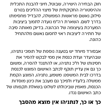
חוק הבחירה הישירה, שבוטל, חיוני להבנת התכלית
וההיסטוריה החקיקתית של מיצוי ההליכים בטרם
סילוק נאשם מראשות הממשלה, להבדיל מחסימתו
בדרך לשם. השארת רה"מ נועדה לתמוך ביציבות
המערכת בעיצומה של הכהונה. בדיוק מאותה סיבה
של חתירה ליציבות ראוי לחסום נאשם מלהתחיל
כהונה.
אבסורד מיוחד יש בטענה נוספת של תומכי נתניהו,
שבהיעדר ועדת כנסת אין ממי לבקש להסיר את
חסינותו של ח"כ נתניהו, או להתנגד להסרה, ומשום
כך גם אין עדיין תוקף לכתב האישום המוגש לכנסת
בדרכו לבית המשפט. משמע, נתניהו, המונע הקמת
ממשלה בלעדיו ולפיכך גם מעכב את כינון מוסדות
הכנסת, מאמין שביכולתו לשלוט בשאלת תקפותו של
כתב האישום נגדו.
כך או כך, לנתניהו אין מוצא מהסבך