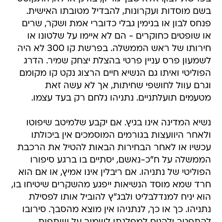
בשם מוסדות ועקרונות, להבדיל מטובתו האישית.
פנחס לבון או בנימין גבלי כדוברי אמת ושקר, שרים
או שופטים כחוקרים - הם לא איימו על שלטונו או
חירותו של ראש הממשלה. בפרשת קו 300 לא היה
לשמעון פרס עניין פרטי בהצלת יצחק שמיר. הדרג
הפוליטי ואיתו גם הנשיא חיים הרצוג נקט קו מקומם
וגרם עוול לחושפי שחיתות, אך לא עשה זאת
מטעמים תועלתניים. נתניהו נלחם רק בעד עצמו.
נשיא המדינה אינו בגיץ. אם יקבע שלמיטב שיפוטו
ולאחר היוועצות בגורמים המוסמכים אין ביכולתו
עכשיו או לאחר הבחירות הבאות להטיל את הרכבת
הממשלה על ח"כ-נאשם, יסתיים בו ברגע סיפורו
הפוליטי של נתניהו. אם ריבלין אינו אמיץ, או אם הוא
חרד שמא מוסד הנשיאות ייפגע מהשקרים שיטיחו בו,
הוא יניח למנדלבליט ולבג"ץ להוביל אותו לפסילת
נתניהו. כך או כך, לנתניהו אין מוצא מהסבך. סירובו