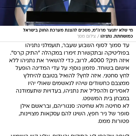
מי שלא יתנער מרה"מ, מסכים להצגת מערכת החוק בישראל
/
כמושחתת. נתניהו
צילום מסך
עד סמוך לסוף השבוע שעבר, תועמלני נתניהו
בפוליטיקה ובתקשורת זימרו במקהלה "התיק קרס".
איזה תיק? 4000, לרוב, כדי להשאיר את נתניהו ללא
אישום בשוחד. פזמון נוסף: על עדי המדינה הופעל
לחץ סחטני. איזה לחץ? להואיל בטובם להיחלץ
ממצבם כחשודים שיהיו לנאשמים שאולי יהיו
לאסירים ולהפליל את נתניהו, בעדויות שתעמודנה
במבחן בית המשפט.
לא סחיטה ולא שחיטה: סנגוריהם, ובראשם אילן
סופר של ניר חפץ, השיגו להם עסקאות מצויינות,
פטורות ממס.