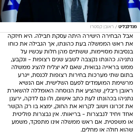
/
מנדלבליט
ראובן קסטרו
אבל הבחירה הישירה היתה עסקת חבילה. היא חיזקה
את ראש הממשלה בעת כהונתו, אך הגבילה את כוחו
בנסיבות מסויימות, ששתיים מהן חלות עכשיו על
נתניהו. כהונתו נקצבה לשבע שנים רצופות - ונקבע,
ממש בראייה נבואית, שאם לא יצליח להציג ממשלה
בתום שתי מערכות בחירות רצופות לכנסת, ייגרע
מרשימת המועמדים לפעם השלישית. אם הנשיא
ראובן ריבלין, שהציע את הנוסחה האומללה להשארת
נתניהו בכהונתו לעת כתב אישום, ולו גם לדקה, ירענן
את זכרונו וישוב לקרוא את החוק, ימצא בו רק הקשר
אחד ויחיד לנבצרות - בריאותי. אין נבצרות פוליטית
או משפטית. אם ראש ממשלה אינו מתפקד, משמע
שהוא חולה או מחלים.