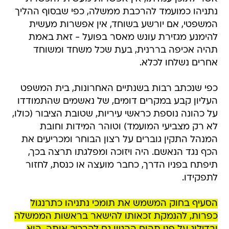
נתניהו כמועמד להרכבת ממשלה, כפי שבסוף ההליך
המשפטי, אם יורשע בשוחד, אין אפשרות מעשית
להימנע מגזירת עונש מאסר בפועל - זאת באמת
תהיה אכיפה בררנית, בעת שכל משחד ומשוחד
אחרים נשלחו לכלא.
כפי שנכתב רבות בשנתיים האחרונות, בית המשפט
העליון קבע במקרים דומים, של נאשמים שהתמודדו
על כהונה נוספת כראשי עיריות, שטובת הציבור (כולו,
לא רק מצביעי המועמד) וטוהר המידות וחובת
המנהל התקין גוברים על רצון הבוחר ומכריעים את
הכף נגד הנאשם. היה ויזוכה ומפלגתו תרצה בכך,
תיפתח בפניו הדרך, כחבר מועצה או כנסת, לחזור
לתפקידו.
הסעיף בחוק המשמש את תומכי נתניהו כתרנגול
כפרות, להנמקת זכאותו להישאר בראשות הממשלה