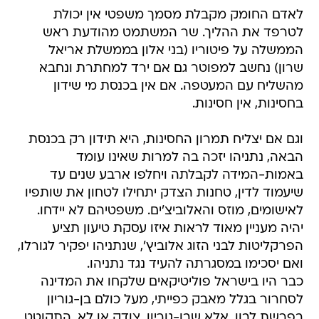
לאדם החומק מקבלת מסמך משפטי אין יכולת
לטרפד את ההליך. שר המשתמט מהודעת ראש
הממשלה על פיטוריו (בני אלון בממשלת אריאל
שרון) נחשב למפוטר גם אם ירד למחתרת ונחבא
מהשליח עם המעטפה. אם אין בכנסת מי שידון
בחסינות, אין חסינות.
וגם אם יצליח תמרון החסינות, היא תידון רק בכנסת
הבאה, נתניהו יזכה בה למרות שאינו עומד
באמות-המידה לקבלתה ויחלפו ארבע שנים עד
שיעמוד לדין, טחנות הצדק יתחילו לטחון את שותפיו
לאישומים, מוזס והאלוביצ'ים. משפטיהם לא יידחו.
יהיה מעניין מאוד לראות איזו עסקת טיעון תציע
הפרקליטות לבני הזוג אלוביץ', שנתניהו יפקיר לגורלו,
ואם יסכימו במסגרתה להעיד נגד נתניהו.
כבר היו בישראל פוליטיקאים שלקחו את המדינה
לסחרור בגלל מאבק כפייתי, מעל כולם בן-גוריון
בפרשת לבון. אלא שבן-גוריון, צודק או לא, התקוטט