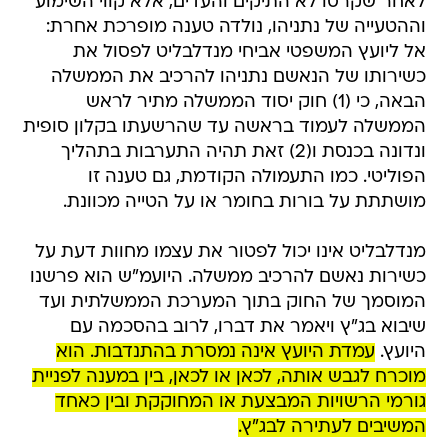
לאחר שקרסו לא התיקים והעדים, אלא קווי השימוע
וההטעייה של נתניהו, נולדה טענה מופרכת אחרת:
אל ליועץ המשפטי אביחי מנדלבליט לפסול את
כשירותו של הנאשם נתניהו להרכיב את הממשלה
הבאה, כי (1) חוק יסוד הממשלה מתיר לראש
הממשלה לעמוד בראשה עד שהרשעתו בקלון סופית
ונדונה בכנסת ו(2) זאת תהיה התערבות בתהליך
הפוליטי. כמו התעמולה הקודמת, גם טענה זו
מושתתת על בורות בחומר או על הטייה מכוונת.
מנדלבליט אינו יכול לפטור את עצמו מחוות דעת על
כשירות נאשם להרכיב ממשלה. היועמ"ש הוא פרשנו
המוסמך של החוק בתוך המערכת הממשלתית ועד
שיבוא בג"ץ ויאמר את דברו, לרוב בהסכמה עם
היועץ.
עמדת היועץ אינה נמסרת בהתנדבות. הוא
מוכרח לגבש אותה, לכאן או לכאן, בין במענה לפניית
גורמי הרשויות המבצעת או המחוקקת ובין כאחד
המשיבים לעתירה לבג"ץ.