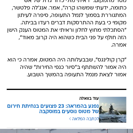
מטר מהמקום. "ראיתי מולי כדור גדול של אש
כתומה, ידעתי שמשהו קרה", אמר. אנג'לה פלטשר,
המתגוררת בסמוך לנמל התעופה, סיפרה לעיתון
מקומי כי בעת ההתרסקות דברים רעדו בביתה.
"הסתכלתי מחוץ לחלון וראיתי את המטוס הענק הישן
הזה חולף על פני הבית כשהוא היה קרוב מאוד",
אמרה.
"קרן קולינגס", שבבעלותה היה המטוס, אמרה כי הוא
היה אמור להשתתף ב"סיור כנפי החירות" שהיה
אמור לצאת מנמל התעופה בהמשך השבוע.
עוד בוואלה
נפגע בהמראה: 23 פצועים בנחיתת חירום
של מטוס נוסעים במוסקבה
לכתבה המלאה