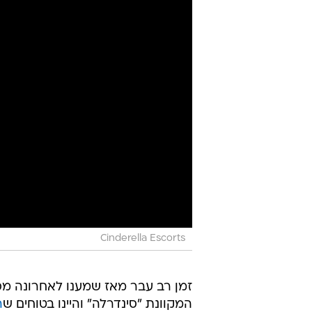
Cinderella Escorts
זמן רב עבר מאז שמענו לאחרונה מסוכ
המקוונת "סינדרלה" והיינו בטוחים ש
ה
הצלחה", לכאורה, שפורסם השבוע ב
ה-24 מבריטניה שנעזרה לדבריה 
מספר הצעות, ליה בחרה לטענתה להע
ה-50 לחייו וזאת לאחר סדרת די
17,700 ליש"ט.
אחרי שהשניים הכירו זה את זו, הם א
בקוצר רוח להרוויח את כספה. "אני 
כדי לסייע למשפחתי, כדי לעבור דירה
ריקוד וכתיבה". ליה מספרת שכרגע 
היא אמרה ל"דיילי מייל": "יש לנו מ