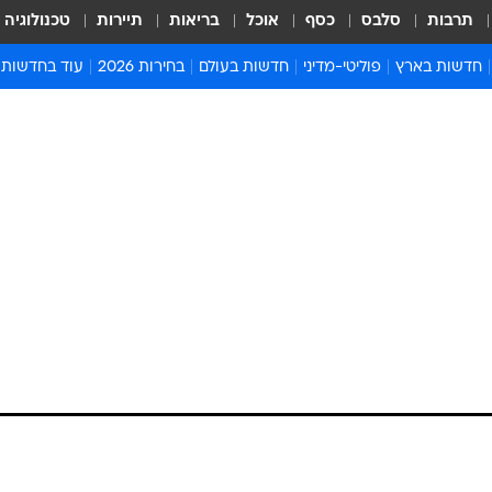
תרבות
סלבס
כסף
אוכל
בריאות
תיירות
טכנולוגיה
חדשות בארץ
פוליטי-מדיני
חדשות בעולם
בחירות 2026
עוד בחדשות
אירועים בארץ
פוליטיקה וממשל
המזרח התיכון
דעות ופרשנויו
חדשות פלילים ומשפט
יחסי חוץ
אירופה
סרי ושלזינגר
חינוך
אמריקה
פרויקטים מיוח
ישראלים בחו"ל
אסיה והפסיפיק
אסור לפספס
וענת שמכרה את בתוליה
בריאות
אפריקה
מדע וסביבה
יון ליש"ט לפוליטיקאי בכי
חברה ורווחה
הנחיות פיקוד 
ארכיון מדורים
זמני כניסת ש
לוח חופשות וח
לוח שנה
חדשות יהדות
סוכנות הליווי המפוקפקת "סינדרלה" חשפה עוד סיפור הצלחה(?) של צעירה בת 24
חדשות המשפ
וליה לחבר המפלגה השמרנית הבריטית תמורת סכ