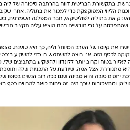
ליהן ומתאכזבות שכך היה. זה פחות כואב להרוויח כסף בזכ