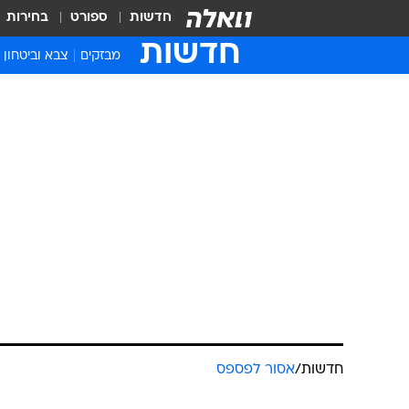
חדשות
ספורט
בחירות
חדשות
מבזקים
צבא וביטחון
חדשות
/
אסור לפספס
בת 24 ט
ב-1.3 מיל
מלונדון
אסור לפספס
18.10.2019 / 21:17
שהצליחה לטענתה למכור את בת