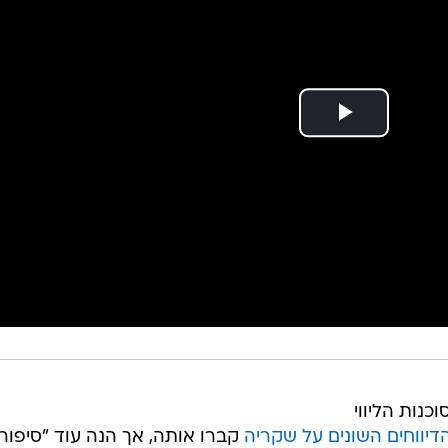
נות הליווי
דיווחים השונים על שקריה
קברו אותה, אך הנה עוד "סיפור
רשת. בתקשורת הבריטית דווח בהרחבה סיפורה של ליה ב
בסוכנות הליווי המפוקפקת כדי למכור את בתוליה. אחרי שקיב
ניק את בתוליה לפוליטיקאי, חבר המפלגה השמרנית, בש
יטים שהתפרסה על גבי חודשיים בהם הוציא עליה תקציב חודשי
ישרו את קיומו של הערב המיוחל וליה, כך היא טוענת, מצפה
זקוקה לכסף הזה. אני רוצה להשתמש בו כדי להשקיע בנכסים
 לאזור בטוח וקרוב יותר ללונדון ולהשקיע בתחביבים שלי, כ
היא מתגוררת אצל אמה, שיודעת על התכניות שלה ותומכת 
ערכת יחסים טובה והיא מבינה שגם ככה רוב הנשים בסופו של