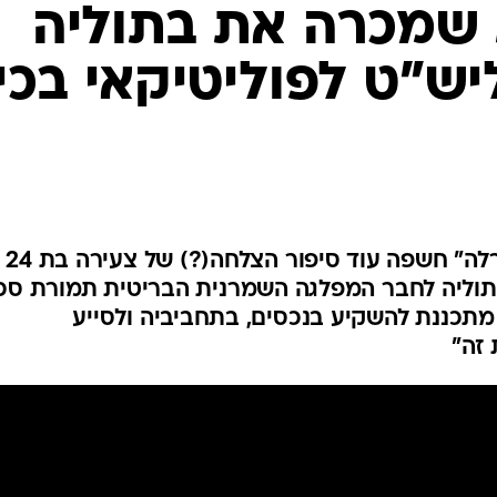
המייל האדום
 היא מתכננת להשקיע בנכסים, בתחביביה ולסייע
זה"