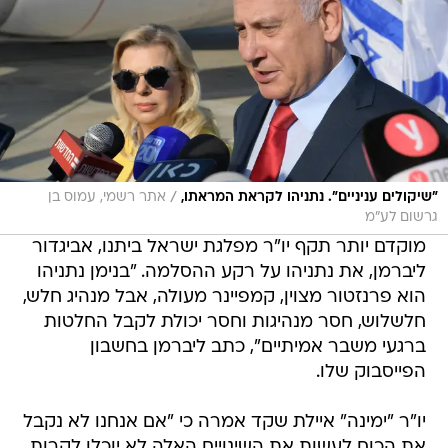
/
"שיקולים עניניים". נתניהו לקראת המראתו,
אתר רשמי, עמוס בן
גרשום לע"מ
מוקדם יותר תקף יו"ר מפלגת ישראל ביתנו, אביגדור
ליברמן, את נתניהו על רקע ההסלמה. "בנימן נתניהו
הוא פרנזטור מצוין, קמפיינר מעולה, אבל מנהיג חלש,
חלשלוש, חסר מנהיגות וחסר יכולת לקבל החלטות
ברגעי משבר אמיתיים", כתב ליברמן בחשבון
הפייסבוק שלו.
יו"ר "ימינה" איילת שקד אמרה כי "אם אנחנו לא נקבל
את הכוח לעשות את השינויים האלה לא יוכלו לקרות.