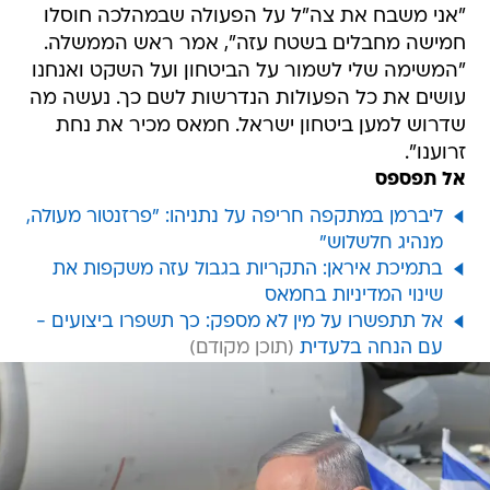
"אני משבח את צה"ל על הפעולה שבמהלכה חוסלו
חמישה מחבלים בשטח עזה", אמר ראש הממשלה.
"המשימה שלי לשמור על הביטחון ועל השקט ואנחנו
עושים את כל הפעולות הנדרשות לשם כך. נעשה מה
שדרוש למען ביטחון ישראל. חמאס מכיר את נחת
זרוענו".
אל תפספס
ליברמן במתקפה חריפה על נתניהו: "פרזנטור מעולה,
מנהיג חלשלוש"
בתמיכת איראן: התקריות בגבול עזה משקפות את
שינוי המדיניות בחמאס
אל תתפשרו על מין לא מספק: כך תשפרו ביצועים -
עם הנחה בלעדית