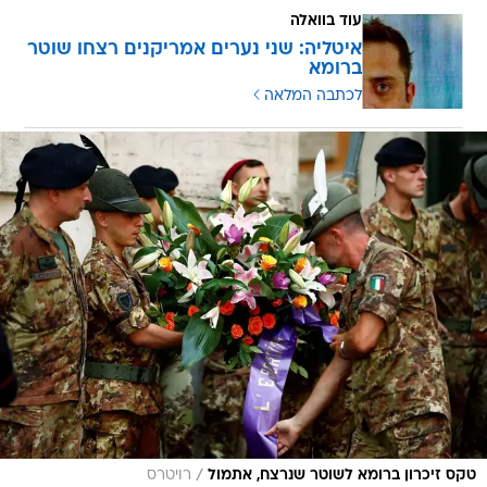
עוד בוואלה
איטליה: שני נערים אמריקנים רצחו שוטר
ברומא
לכתבה המלאה
/
טקס זיכרון ברומא לשוטר שנרצח, אתמול
רויטרס