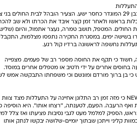
התעללות
באפרים בן ברוך, תושב צפון הארץ כבן 29 המוגדר כחסר ישע. הצעיר הובהל לבית החולים בני צ
לות בראשו ולאחר זמן קצר איבד את הכרתו ולא שב להכר
ת החולים. המטפל, תושב טמרה, נעצר אתמול, והיום (שלישי
ו בשישה ימים. במסגרת החקירה נתפסו מצלמות, התקבלו
תעללות נחשפה לראשונה ברדיו קול רגע.
מד ח'טיב, בן 19 מטמרה, חשוד כי תקף את החוסה מספר רב של פעמים. מצפייה
 בחוסים אחרים על ידי ח'טיב או מטפלים אחרים במוסד.
כי בן ברוך מורדם ומונשם וכי משפחתו התבקשה אמש לש
דודתו של הצעיר, סיפרה לוואלה! NEWS כי מזה זמן רב התלונן אחיינה על התעללות מצד צוות
אף הרעבה. הפעם, לטענתה, ''רצחו אותו''. היא הוסיפה כי
ראש, הספיק למלמל מעט לגבי נסיבות פציעתו ואז צלל למין
ות קליני וייתכן שבתוך יומיים-שלושה יבקשו לנתק אותו