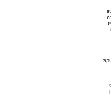
יון
ה
)
קול