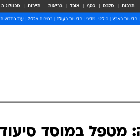
תרבות
סלבס
כסף
אוכל
בריאות
תיירות
טכנולוגיה
חדשות בארץ
פוליטי-מדיני
חדשות בעולם
בחירות 2026
עוד בחדשות
אירועים בארץ
פוליטיקה וממשל
המזרח התיכון
דעות ופרשנויו
חדשות פלילים ומשפט
יחסי חוץ
אירופה
סרי ושלזינגר
חינוך
אמריקה
פרויקטים מיוח
ישראלים בחו"ל
אסיה והפסיפיק
אסור לפספס
בריאות
אפריקה
מדע וסביבה
חברה ורווחה
הנחיות פיקוד 
ארכיון מדורים
זמני כניסת ש
לוח חופשות וח
לוח שנה
חדשות יהדות
 מטפל במוסד סיעודי
חדשות המשפ