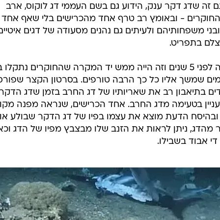
ם זה שדג דקר ענק, הידוע גם בשם העממי דג לוקוס, ארב
החוקרים - ובאומץ רב טרף אחד מהכרישים בלי שאף אחד
ובני משפחותיהם ולעיתים גם נהנים מסעודה של דגים איטיים
צלם בתפריט.
התיעוד האחרון של דג דקר טורף היה לפני 5 שנים וזה הייה ממש יד המקרה שהחוקרים נתק
ב במשקל של 113 קילוגרמים שמשך אליו כל כך הרבה טורפים. בסרטון הקצר שפור
ים בתיאבון רב את שאריותיו של דג החרב בזמן שדג הדקר
ניין בטעימה מדג החרב. אחד הכרישים, שנראה מפנה מקו
בהיסח הדעת מוצא את עצמו בפיו של דג הדקר שבולע או
מהדג, ניתן לראות את הזנב שלו מבצבץ מפיו של הדג וכאי
י אבוד בשבילו.