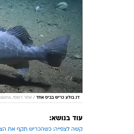
/
דג בולע כריש בביס אחד
אתר רשמי, NOAA Missions
עוד בנושא:
קשה לצפייה: כשהכריש תקף את הצול