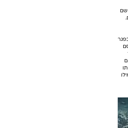
 שם
.
לו בפגר
סם
ם
תו
לו