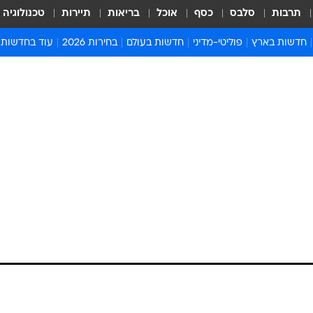
תרבות
סלבס
כסף
אוכל
בריאות
תיירות
טכנולוגיה
חדשות בארץ
פוליטי-מדיני
חדשות בעולם
בחירות 2026
עוד בחדשות
אירועים בארץ
פוליטיקה וממשל
המזרח התיכון
דעות ופרשנויו
חדשות פלילים ומשפט
יחסי חוץ
אירופה
סרי ושלזינגר
חינוך
אמריקה
פרויקטים מיוח
ישראלים בחו"ל
אסיה והפסיפיק
אסור לפספס
בריאות
אפריקה
מדע וסביבה
חברה ורווחה
הנחיות פיקוד 
ארכיון מדורים
זמני כניסת ש
לוח חופשות וח
לוח שנה
חדשות יהדות
חדשות המשפ