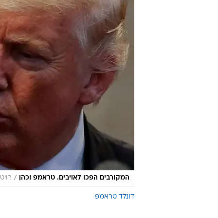
/
המקורבים הפכו לאויבים. טראמפ וכהן
רויט
דונלד טראמפ