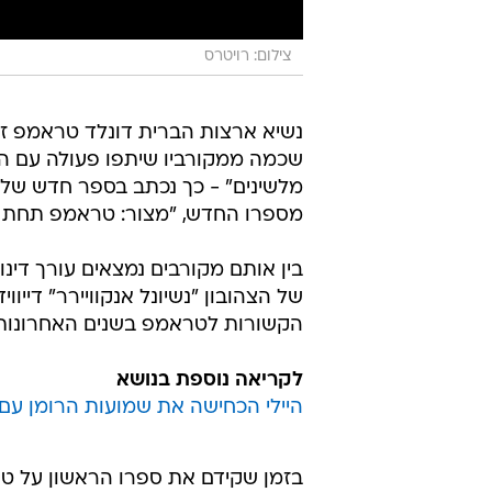
צילום: רויטרס
נשיא ארצות הברית דונלד טראמפ ז
שכמה ממקורביו שיתפו פעולה עם הח
מלשינים" - כך נכתב בספר חדש של ה
מספרו החדש, "מצור: טראמפ תחת אש"
בין אותם מקורבים נמצאים עורך דינו
של הצהובון "נשיונל אנקוויירר" דיי
הקשורות לטראמפ בשנים האחרונות, 
לקריאה נוספת בנושא
היילי הכחישה את שמועות הרומן עם 
בזמן שקידם את ספרו הראשון על ט