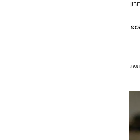
רון
אמפ
ושת