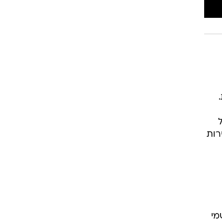
רות
מי