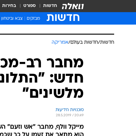
חדשות
ספורט
בחירות
חדשות
מבזקים
צבא וביטחון
חדשות
/
חדשות בעולם
/
אמריקה
מחבר רב-מכר
חדש: "התלונן
מלשינים"
סוכנויות הידיעות
28.5.2019 / 20:49
מייקל וולף, מחבר "אש וזעם" ה
הוא מתאר את זעמו על כך שכמה 