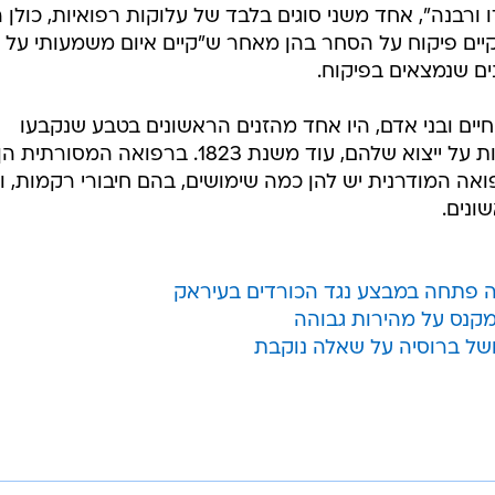
נוסע בטיסה מרוסיה לקנדה נקנס ב-15 אלף דולר - לאחר שניסה להבריח אלפי עלוקות בכבודתו
 התעופה הבינלאומי פירסון בטורונטו בחודש אוקטובר שעבר
נות תחת פיקוח על סחר בחיות הבר. על פי גורמי איכות
4,78 עלוקות חיות נמצאו בשקית קניות רב-פעמית בנמל התעופה, לאחר שא
ח אותן.
ית הודיעה כי העלוקות נשלחו לבדיקות על מנת לקבוע אם ה
ו ורבנה", אחד משני סוגים בלבד של עלוקות רפואיות, כולן ה
יים פיקוח על הסחר בהן מאחר ש"קיים איום משמעותי על ה
נים שנמצאים בפיקוח.
יים ובני אדם, היו אחד מהזנים הראשונים בטבע שנקבעו
אמצעים לשימורם בטבע, כולל הגבלות על ייצוא שלהם, עוד משנת 1823. ברפואה המסורתית ה
אה המודרנית יש להן כמה שימושים, בהם חיבורי רקמות, וה
שונים.