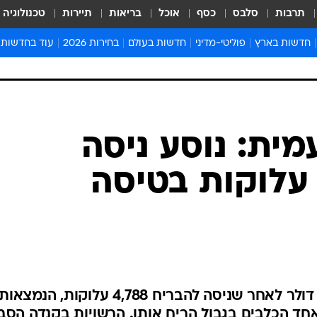
תרבות
סלבס
כסף
אוכל
בריאות
תיירות
טכנולוגיה
חדשות בארץ
פוליטי-מדיני
חדשות בעולם
בחירות 2026
עוד בחדשות
אירועים בארץ
פוליטיקה וממשל
המזרח התיכון
דעות ופרשנויו
חדשות פלילים ומשפט
יחסי חוץ
אירופה
סרי ושלזינגר
חינוך
אמריקה
פרויקטים מיוח
ישראלים בחו"ל
אסיה והפסיפיק
אסור לפספס
בריאות
אפריקה
מדע וסביבה
חברה ורווחה
הנחיות פיקוד 
ארכיון מדורים
זמני כניסת ש
לוח חופשות וח
לוח שנה
חדשות יהדות
ית: נוסע ניסה
חדשות המשפ