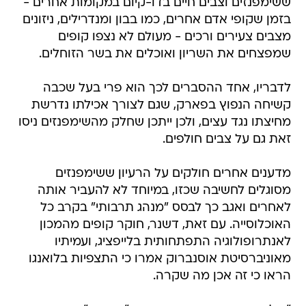
ששימפנזים וצבים חיים בדו-קיום במקומות אחרים -
בזמן שקופי אדם אחרים, כמו בבון ומנדרילים, ניזונים
מצבים צעירים ורכים - מעולם לא נצפו קופים
שמפצחים את השריון ואוכלים את בשר הזוחלים.
לדבריו, אחד ההסברים לכך הוא פרי בעל שכבה
קשיחה הנפוץ בפארק, שגם לצורך אכילתו נדרשת
מחיצתו נגד עצים, ולכן ייתכן שחלק מהשימפנזים ניסו
זאת גם על צבים חולפים.
מדענים אחרים חולקים על הרעיון ששימפנזים
מסוגלים לחשיבה שכזו, במיוחד לא להעביר אותה
לאחרים ואגב כך לבסס "מנהג תרבותי" בקרב כל
האוכלוסייה. עם זאת, דשנר, חוקר קופים מהמכון
לאנתרופולוגיה התפתחותית בלייפציג, ועמיתיו
מאוניברסיטת אוסנברוק אמרו כי התצפיות בלואנגו
הראו כי זה אכן מה שקרה.