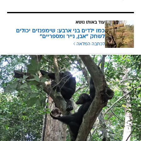
עוד באותו נושא
כמו ילדים בני ארבע: שימפנזים יכולים
לשחק "אבן, נייר ומספריים"
לכתבה המלאה