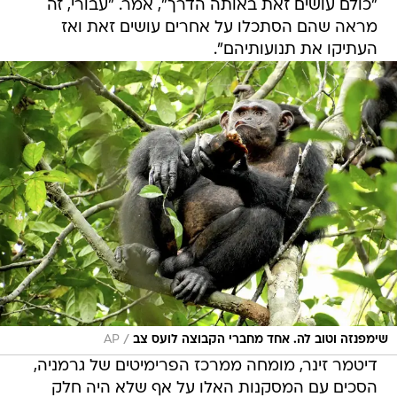
"כולם עושים זאת באותה הדרך", אמר. "עבורי, זה
מראה שהם הסתכלו על אחרים עושים זאת ואז
העתיקו את תנועותיהם".
/
שימפנזה וטוב לה. אחד מחברי הקבוצה לועס צב
AP
דיטמר זינר, מומחה ממרכז הפרימיטים של גרמניה,
הסכים עם המסקנות האלו על אף שלא היה חלק