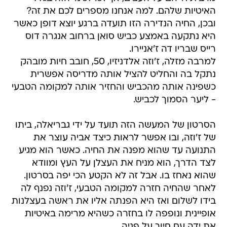
האיטיות שלהם. למה אנחנו מספרים לכם את זה?
ובכן, החיה הנדירה הזו תועדה ברגע יוצא דופן כאשר
היא נתקעה באמצע כביש סואן ברחוב אנגרה דוס
רייס שבריו דה ז'אניירו.
למרבה מזלה, ז'וזה אלדניזיו, 50, חובב חיות מובהק
נתקל בה והחליט להציל אותה מדריסה אפשרית
כשפינה אותה מהכביש והחזיר אותה למקומה הטבעי
- ליער הסמוך לכביש.
הסרטון של המעשה הזה תועד על ידי גבריאלה, ביתו
של ז'וזה, ובו אפשר לראות כיצד אביה עוצר את
התנועה עד שהוא מפנה את החיה. כאשר הוא מגיע
לצד הדרך, הוא מניח את העצלן על העץ ומוודא
שהוא נאחז בו. אבל זה לא הקטע הכי יפה בסרטון.
לאחר שהחיה חזרה למקומה הטבעי, ז'וזה נפנף לה
בידו לשלום ואז היא הפנתה אליו את ראשה בעצלנות
אופיינית ונופפה לו בחזרה כשהיא מרימה באיטיות
את ידה עם חיוך על פניה.