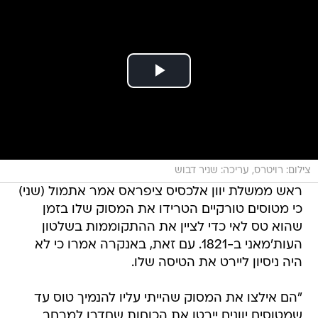
צילום: רויטרס, עריכה: שניר דבוש
ראש ממשלת יוון אלכסיס ציפראס אמר אתמול (שני)
כי מטוסים טורקיים הטרידו את המסוק שלו בזמן
שהוא טס לאי כדי לציין את ההתקוממות בשלטון
העות'מאני ב-1821. עם זאת, באנקרה אמרו כי לא
היה ניסיון ליירט את הטיסה שלו.
"הם אילצו את המסוק שהייתי עליו להנמיך טוס עד
שמטוסים יוונים יירטו את הכוחות שחדרו למרחב