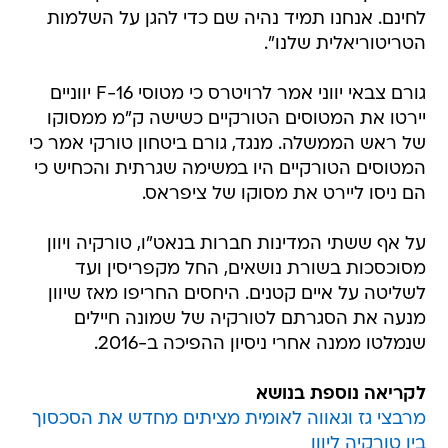
לחינם. אנחנו תמיד נהיה שם כדי להגן על השלמות
הטריטוריאלית שלנו".
גורם צבאי יווני אמר לרויטרס כי מטוסי 16-F יווניים
יירטו את המטוסים הטורקיים כשישה ק"מ ממסוקו
של ראש הממשלה. מנגד, גורם ביטחון טורקי אמר כי
המטוסים הטורקיים היו במשימה שגרתית והכחיש כי
הם ניסו ליירט את מסוקו של ציפראס.
על אף ששתי המדינות חברות בנאט"ו, טורקיה ויוון
מסוכסכות בשורת נושאים, החל מקפריסין ועד
לשליטה על איים קטנים. היחסים החריפו מאז שיוון
מנעה את הסגרתם לטורקיה של שמונה חיילים
שנמלטו ממנה אחרי ניסיון ההפיכה ב-2016.
לקריאה נוספת בנושא
מרבצי גז וגאווה לאומית מציתים מחדש את הסכסוך
בין טורקיה ליוון