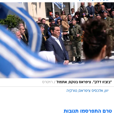
/
"בזבזו דלק". ציפראס בטקס, אתמול
רויטרס
יוון
אלכסיס ציפראס
טורקיה
טרם התפרסמו תגובות