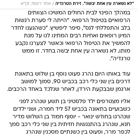
/
"לא נשארה עין אחת יבשה". זירת הטרגדיה
אתר רשמי, זק"א
במהלך הפינוי לבית החולים המשיכו הצוותים
הרפואיים בטיפול הרפואי. "הייתה לי סערת רגשות
בלב והתפללתי לנס", סיפר ליפשיץ. "כשהגענו לחדר
המיון רופאים ואחיות רבים המתינו לנו על מנת
להמשיך את הטיפול הרפואי וכאשר לצערנו נקבע
מותו, לא נשארה עין אחת יבשה בחדר. זו ממש
טרגדיה".
עוד באותו היום נהרג פעוט נוסף בן שלוש בתאונת
דרכים בין שני כלי רכב בכביש 90, סמוך למושב
ארגמן שבבקעת הירדן, לאחר שנלכד באחד הרכבים.
אליו מצטרפים ילד פלסטיני בן תשע שנהרג לפני
כשבועיים בתאונה בכביש 57 ליד חמרה, ושני ילדים
שנהרגו בחודש ינואר - יוסוף חמוד בן השלוש מדיר
חנא, שנהרג בהתנגשות חזיתית בין שני כלי רכב סמך
לכפר מרר, ופעוט בין כשנתיים מסכנין שנהרג