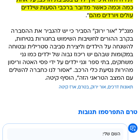
יתירה ולוודא כי אין ילדים בסביבת הרכב, על אחת
כמה וכמה כאשר מדובר ברכבי הסעות שילדים
עולים ויורדים מהם
".
מנכ"ל "אור ירוק" הסביר כי יש להגביר את ההסברה
בקרב ההורים לחשיבות השימוש בחגורות בטיחות,
להשגחה על הילדים וליצירת סביבה סטרילית ובטוחה
במקומות שבהם יש ריכוז גבוה של ילדים כמו גני
משחקים, בתי ספר וגני ילדים על ידי פסי האטה וריסון
מהירות נסיעת כלי הרכב. "אסור לנו כחברה להשלים
עם המצב הטראגי הזה", הוסיף קיטה.
תאונות דרכים
אור ירוק
בטרם
ארז קיטה
טרם התפרסמו תגובות