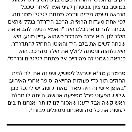
רק ביום חמישי האחרון פעוט בן שלוש נדרס למוות
במושב בני ציון שבשרון לעיני אמו, לאחר שככל
הנראה נשמט מידיה ונדרס מתחת לגלגלי מכוניתה.
לפי אחת מעדות הראייה, הרכב הידרדר בגלל שהאם
שכחה להרים את בלם היד: "האמא הגיעה להביא את
הילד לגן. היא ירדה מהרכב כשהוא עדיין מונע. היא
שכחה לשים את בלם היד והאוטו התחיל להתדרדר.
היא נלחצה וניסתה לחלץ את הילד מהרכב. הוא
כנראה נשמט לה מהידיים אל מתחת לגלגלים ונדרס".
פרמדיק מד"א ישראל ליפשיץ, שפינה את ילד לבית
החולים תוך כדי פעולות החייאה, סיפר אחרי האירוע:
"באופן אישי זה היה מאוד מאוד קשה. יש לי נכד כבן
שלוש. הפעוט סבל מפציעה אנושה, הייתה לו חבלת
ראש קשה אבל ידענו שאסור לנו לוותר ואנחנו חייבים
לעשות את כל מה שאנחנו מסוגלים עבורו".