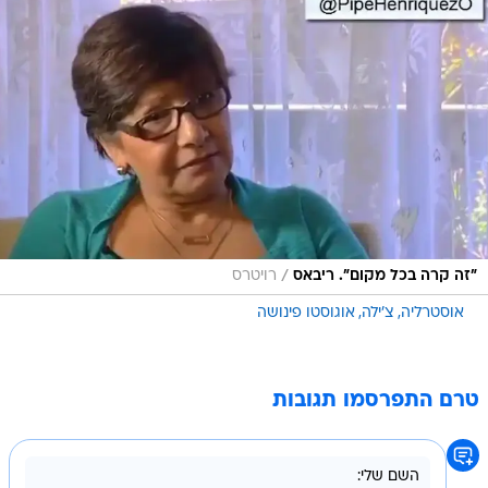
/
"זה קרה בכל מקום". ריבאס
רויטרס
אוסטרליה
צ'ילה
אוגוסטו פינושה
טרם התפרסמו תגובות