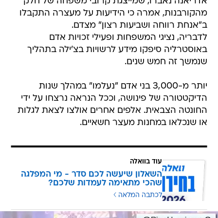
אדריאנה נאברו, שמייצגת קרובי משפחה של חלק
מהקורבנות, אמרה כי הידיעות על מעצרה התקבלו
ב"אנחת רווחה ושביעות רצון" מצדם.
לדבריה, נציגי המשפחות ופעילי זכויות אדם
באוסטרליה סיפקו מידע לרשויות בצ'ילה בתהליך
שנמשך זה חמש שנים.
יותר מ-3,000 בני אדם "נעלמו" במהלך שנות
הדיקטטורה של פינושה, וככל הנראה נרצחו על ידי
החונטה הצבאית. אלפים אחרים אולצו לצאת לגלות
או שנכלאו במחנות מעצר חשאיים.
עוד בוואלה
השאלון שיעשה לכם סדר - מי המפלגה
שהכי מתאימה לעמדות שלכם?
לכתבה המלאה