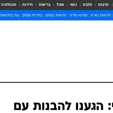
תרבות
סלבס
כסף
אוכל
בריאות
תיירות
טכנולוגיה
חדשות בארץ
פוליטי-מדיני
חדשות בעולם
בחירות 2026
עוד בחדשות
אירועים בארץ
פוליטיקה וממשל
המזרח התיכון
דעות ופרשנויו
חדשות פלילים ומשפט
יחסי חוץ
אירופה
סרי ושלזינגר
חינוך
אמריקה
פרויקטים מיוח
ישראלים בחו"ל
אסיה והפסיפיק
אסור לפספס
בריאות
אפריקה
מדע וסביבה
חברה ורווחה
הנחיות פיקוד 
ארכיון מדורים
זמני כניסת ש
לוח חופשות וח
לוח שנה
חדשות יהדות
: הגענו להבנות עם
חדשות המשפ