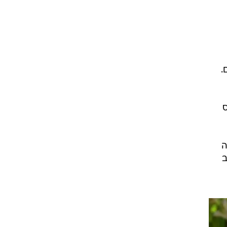
.
ס
 מלאה
ב