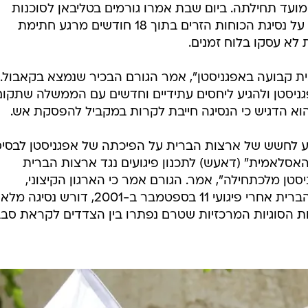
ועד תחילתה. ביום שבת אמרו גורמים בטליבאן לסוכנות
הידיעות רויטרס כי וושינגטון הסכימה על נסיגת הכוחות הזרים בתוך 18 חודשים מרגע חתימת
לא עסקו בלוח זמנים.
ית קבועה באפגניסטן", אמר הגורם הבכיר שנמצא בקאבול.
ניסטן ולהגיע ליחסים עתידיים וחדשים עם הממשלה שתקום
הוא הדגיש כי הנסיגה חייבת לקרות במקביל להפסקת אש.
וגע לחשש של ארצות הברית על הפיכתה של אפגניסטן לבסי
אסלאמית" (דאעש) לתכנון פיגועים נגד ארצות הברית
טן מלכתחילה", אמר. הגורם אמר כי הארגון הקיצוני,
שמשטרו הופל בפלישה של ארצות הברית אחרי פיגועי 11 בספטמבר ב-2001, דורש נסיגה
הסוגיות המרכזיות שטרם נפתרו בין הצדדים לקראת סב