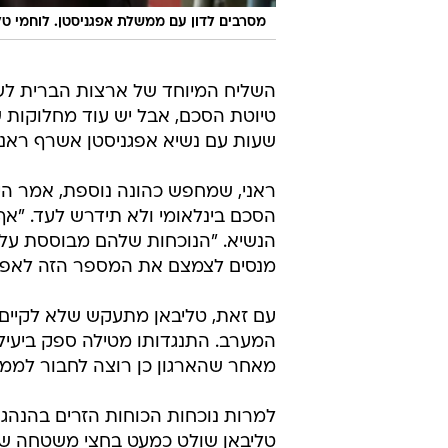
מסרבים לדון עם ממשלת אפגניסטן. לוחמי טליב
השליח המיוחד של ארצות הברית לשיחו
טיוטת הסכם, אבל יש עוד מחלוקות ש
שעות עם נשיא אפגניסטן אשרף ראני
ראני, שמחפש כהונה נוספת, אמר הי
הסכם בינלאומי ולא תידרש לעד. "אף
הנשיא. "הנוכחות שלהם מבוססת על 
מנסים לצמצם את המספר הזה לאפס
עם זאת, טליבאן מתעקש שלא לקיים
המערב. התנגדותו מטילה ספק ביעיל
מאחר שהארגון כן רוצה לחבור לממש
למרות נוכחות הכוחות הזרים בהנהגת
טליבאן שולט כמעט בחצי משטחה של