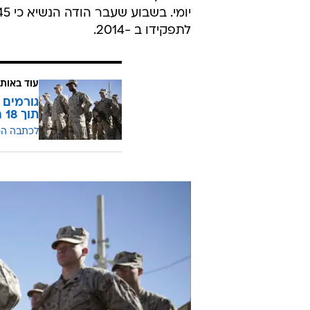
לתפקידו ב -2014.
עוד באותו
גורמים 
תוך 18 חודשים
לכתבה ה