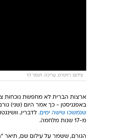
צילום: רויטרס, עריכה: תומר לוי
ארצות הברית לא מחפשת נוכחות צ
באפגניסטן - כך אמר היום (שני) גו
שנמשכו שישה ימים.
לדבריו, וושינגט
מ-17 שנות מלחמה.
הגורם, ששמר על עילום שם, תיאר "