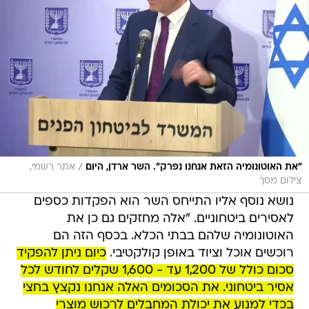
/
"את האוטונומיה הזאת אנחנו נפרק". השר ארדן, היום
אתר רשמי,
צילום מסך
נושא נוסף אליו התייחס השר הוא הפקדות כספים
לאסירים ביטחוניים. "אלה מחזקים גם כן את
האוטונומיה שלהם בבתי הכלא. בכסף הזה הם
רוכשים אוכל וציוד באופן קולקטיבי.
כיום ניתן להפקיד
סכום כולל של 1,200 עד - 1,600 שקלים לחודש לכל
אסיר ביטחוני. את הסכומים האלה אנחנו נקצץ בחצי
בכדי למנוע את יכולת המחבלים לרכוש מוצרי