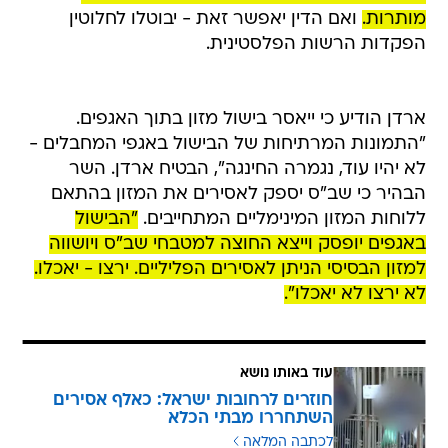
מותרות.
ואם הדין יאפשר זאת - יבוטלו לחלוטין
הפקדות הרשות הפלסטינית.
ארדן הודיע כי ייאסר בישול מזון בתוך האגפים.
"התמונות המרתיחות של הבישול באגפי המחבלים -
לא יהיו עוד, נגמרה החינגה", הבטיח ארדן. השר
הבהיר כי שב"ס יספק לאסירים את המזון בהתאם
ללוחות המזון המינימליים המתחייבים.
"הבישול
באגפים יופסק וייצא החוצה למטבחי שב"ס ויושווה
למזון הבסיסי הניתן לאסירים הפליליים. ירצו - יאכלו.
לא ירצו לא יאכלו".
עוד באותו נושא
חוזרים לרחובות ישראל: כאלף אסירים
השתחררו מבתי הכלא
לכתבה המלאה