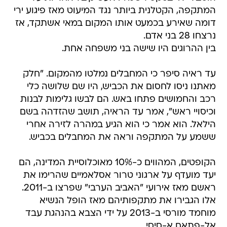
המתקפה, הקטלנית ביותר נגד המיעוט מאז פיגוע ירי
דומה שאירע בכמעט אותו המקום במאי אשתקד, אז
נרצחו 28 בני אדם.
בין ההרוגים היו שישה בני משפחה אחת.
עד ראיה סיפר כי המחבלים נמלטו מהמקום. "חלק
מאתנו ניסו לחסום את הכביש, היו שם שלושה כלי
רכב והחמושים פתחו באש. הם לבשו גלימות לבנות
וכיסויי ראש", אמר עד הראיה, תושב שהזדהה בשם
הילאל. הוא אמר כי הוא הגיע במהרה לזירה אחרי
ששמע על המתקפה וראה את המחבלים בכביש.
הקופטים, המהווים כ-10% מאוכלוסיית המדינה, הם
יעד מועדף על ארגוני טרור אסלאמיים שהרימו את
ראשם מאז אירועי "האביב הערבי" שפרצו ב-2011.
אלו הגבירו את מתקפותיהם מאז הופל הנשיא
מוחמד מורסי ב-2013 על ידי הצבא בהנהגת עבד
אל-פתאח א-סיסי.