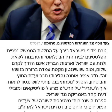
/
צעד נוסף נגד התנהלות הפלסטינים. טראמפ
רויטרס
גורם מדיני בישראל בירך על החלטת הממשל. "פניית
הפלסטינים לבית הדין הבינלאומי והסרבנות לשאת
ולתת עם ישראל וארצות הברית אינם הדרך לקדם
שלום, וטוב שוושינגטון נוקטת עמדה ברורה בנושא
זה". ח"כ אמיר אוחנה (הליכוד) חבר ועדת החוץ
והביטחון, הוסיף: "נוכחתי בנסיעותיי לוושינגטון לראות
איך ה'שגריר' של הרש"פ מרעיל פוליטיקאים ומובילי
דעת קהל באמריקה נגד ישראל.
סגירת ה'שגרירות' מצטרפת לשורה של צעדים
המוכיחים כי היחסים בין מדינת ישראל לארה"ב
מעולם לא היו טובים וקרובים יותר. בבית הלבן יושב
נשיא אמיץ ונועז. זו כבר נראית כמו שנה טובה".