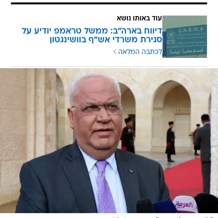
דיווח בארה"ב: ממשל טראמפ יודיע על
סגירת משרדי אש"ף בוושינגטון
לכתבה המלאה
/
"לא ניכנע לבריונות". עריקאת
AP
בנובמבר 2017 כבר הודיע הממשל על סגירת משרדי