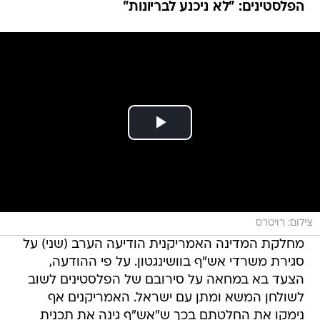
צילום: רויטרס
מחלקת המדינה האמריקנית הודיעה הערב (שני) על
סגירת משרדי אש"ף בוושינגטון. על פי ההודעה,
הצעד בא במחאה על סירובם של הפלסטינים לשוב
לשולחן המשא ומתן עם ישראל. האמריקנים אף
נימקו את החלטתם בכך ש"אש"ף גינה את תכנית
השלום האמריקנית", וציינו כי "ארצות הברית
ממשיכה להאמין במו"מ ישיר בין ישראל לפלסטינים