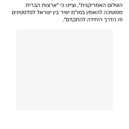
וזו הדרך היחידה להתקדם".
היועץ לביטחון לאומי ג'ון בולטון הכריז על ההחלטה,
כחלק במהלך המהווה חלק משורת צעדים שנועדו