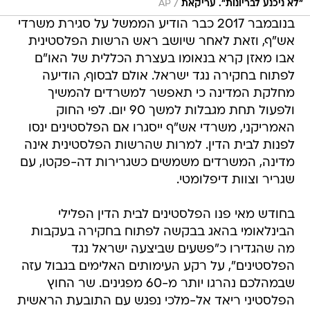
אש"ף, וזאת לאחר שיושב ראש הרשות הפלסטינית
אבו מאזן קרא בנאומו בעצרת הכללית של האו"ם
לפתוח בחקירה נגד ישראל. אולם לבסוף, הודיעה
מחלקת המדינה כי תאפשר למשרדים להמשיך
ולפעול תחת מגבלות למשך 90 יום. לפי החוק
האמריקני, משרדי אש"ף ייסגרו אם הפלסטינים ינסו
לפנות לבית הדין. למרות שהרשות הפלסטינית אינה
מדינה, המשרדים משמשים כשגרירות דה-פקטו, עם
שגריר וצוות דיפלומטי.
בחודש מאי פנו הפלסטינים לבית הדין הפלילי
הבינלאומי בהאג בבקשה לפתוח בחקירה בעקבות
מה שהגדירו כ"פשעים שביצעה ישראל נגד
הפלסטינים", על רקע העימותים האלימים בגבול עזה
שבמהלכם נהרגו יותר מ-60 מפגינים. שר החוץ
הפלסטיני ריאד אל-מלכי נפגש עם התובעת הראשית
של בית הדין, פאטו בנסודה, והעביר לה את הבקשה
לפתוח בחקירה. התובעת בנסודה מקיימת בשלוש