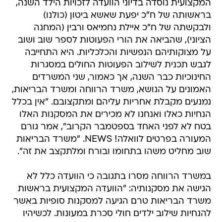
המקצועית נוסדה בדיוני הוועדה לזכויות הילד השנה,
בראשותה של ח"כ יפעת שאשא ביטון (כולנו)
ולבקשתה של ח"כ איילת נחמיאס ורבין (המחנה
הציוני), שהביאה את הורי הפעוטות לספר שוב ושוב
על מצוקותיהם הנפשיות והכלכליות. היא התחייבה
לגבש תכנית לשילוב הפעוטות החולים במסגרות
החינוכיות כבר השנה, אך כאמור, שני המשרדים
האמונים על הנושא, משרד הרווחה ומשרד הבריאות,
נמנעים מקבלת אחריות עליהם ומתקצובם. "אין בכלל
הנחיות כאלו ואנחנו לא מכירים את המסקנות האלו
בטח לא לפני האחד בספטמבר הקרוב", אמר גורם
המעורה בפרטים לוואלה! NEWS. "משרד הבריאות
שוב מחליט משהו בתחומו ובורח ומלתקצב את זה".
במשרד הרווחה מסרו בתגובה כי הוועדה כלל לא
הגישה את מסקנותיה: "הוועדה המקצועית בראשות
משרד הבריאות טרם הגיעה למסקנות סופיות באשר
להנחיות שילוב ילדים חולי סכרת במעונות. לכשיהיו