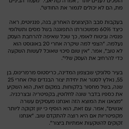
הופכים לעניים יותר", אמרה קוליאבי. "מעמד הביניים
מת, הם לא יכולים לגמור את החודש".
בעקבות סבב הקיצוצים האחרון, בנה, פנגיוטיס, ראה
כיצד 60% ממשכורתו התפוגגה בשל מסים ותשלומי
פנסיה וביטוח לאומי, כך שכל שאיפה להרחבת העסק
נעלמה. "הצפי למה שיקרה אחרי 20 באוגוסט הוא
לא טוב", אמר. "אין שום סיכוי שאוכל לעשות השקעה
כדי להרחיב את העסק שלי".
בעיר סלוניקי שבצפון המדינה, כריסטוס מרמרינוס, בן
55, נאלץ לסגור את יחידת יצור הבגדים שלו אחרי 25
שנה, בשל מחסור בלקוחות. במקום זאת, הוא השקיע
את כספיו בדבר שונה לחלוטין, בקפיטריה ובצרכניה.
"מצאנו את המוצא הזה ואנחנו מעסיקים עשרה
אנשים", אמר. עם זאת, הוא הוסיף כי יוון זקוקה ליותר
מקפיטריות אם היא רוצה להתקדם שוב. "אנחנו
זקוקים להשקעות אמתיות ביצור".