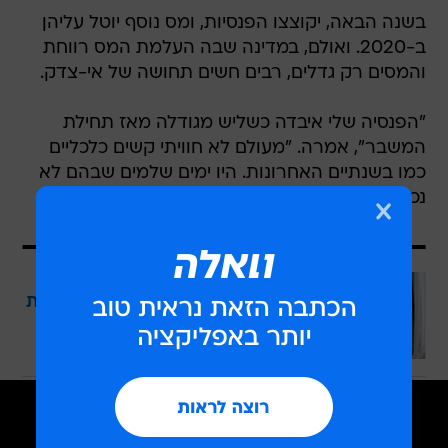
בשנה הבאה, יקוצצו הפנסיות, ומס נוסף יוטל עליהן
ב-2020. ואולם, במדינה שבה העלמת המס רווחת
והמסים רק גדלים, רבים חשים תחושה של אי-צדק.
"הפנסיה שלי איבדה כשליש מגודלה מאז תחילת
המשבר", אמרה. "מעולם לא חוויתי קשים כלכליים
כמו בשנתיים האחרונות. היו ימים שלמים שבהם לא
נכנס לקוח אחד".
עוד בוואלה
גיל המעבר: התקופה שמגיעה בלי הוראות
הפעלה
בשיתוף כללית