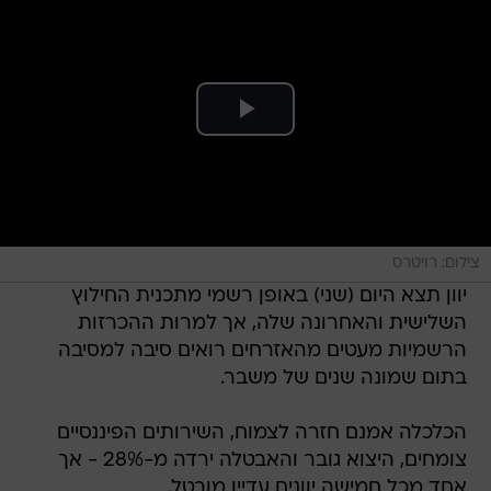
צילום: רויטרס
יוון תצא היום (שני) באופן רשמי מתכנית החילוץ
השלישית והאחרונה שלה, אך למרות ההכרזות
הרשמיות מעטים מהאזרחים רואים סיבה למסיבה
בתום שמונה שנים של משבר.
הכלכלה אמנם חזרה לצמוח, השירותים הפיננסיים
צומחים, היצוא גובר והאבטלה ירדה מ-28% - אך
אחד מכל חמישה יוונים עדיין מובטל.