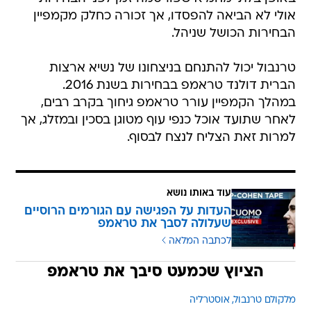
אולי לא הביאה להפסדו, אך זכורה כחלק מקמפיין
הבחירות הכושל שניהל.
טרנבול יכול להתנחם בניצחונו של נשיא ארצות
הברית דולנד טראמפ בבחירות בשנת 2016.
במהלך הקמפיין עורר טראמפ גיחוך בקרב רבים,
לאחר שתועד אוכל כנפי עוף מטוגן בסכין ובמזלג, אך
למרות זאת הצליח לנצח לבסוף.
עוד באותו נושא
העדות על הפגישה עם הגורמים הרוסיים
שעלולה לסבך את טראמפ
לכתבה המלאה
הציוץ שכמעט סיבך את טראמפ
מלקולם טרנבול
אוסטרליה