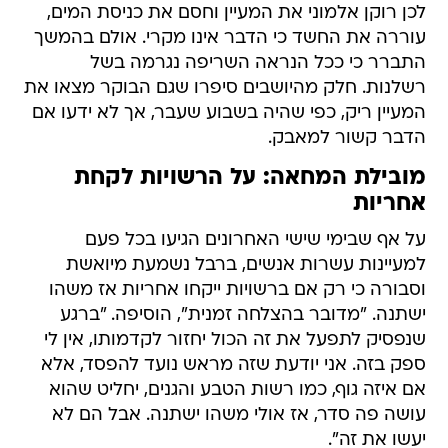
לכן רוקן אלמוני את המעיין וחסם את כניסת המים,
עוררה את החשד כי הדבר אינו מקרי. אולם בהמשך
התברר כי ככל הנראה השריפה נגרמה בשל
רשלנות. חלק מהיושבים סיפרו שגם הבוקר מצאו את
המעיין ריק, כפי שהיה בשבוע שעבר, אך לא ידעו אם
הדבר קשור למאבק.
מובילת המחאה: על הרשויות לקחת
אחריות
על אף שבימי שישי האחרונים הגיעו בכל פעם
למעיינות עשרות אנשים, ברבל נשמעת מיואשת
וסבורה כי רק אם ברשויות ייקחו אחריות אז משהו
ישתנה. "מדובר בהצלחה זמנית", הוסיפה. "ברגע
שנפסיק לתפעל את זה הכול יחזור לקדמותו, אין לי
ספק בזה. אני יודעת שזה מראש נועד להפסד, אלא
אם איזה גוף, כמו רשות הטבע והגנים, יחליט שהוא
עושה פה סדר, אז אולי משהו ישתנה. אבל הם לא
יעשו את זה".