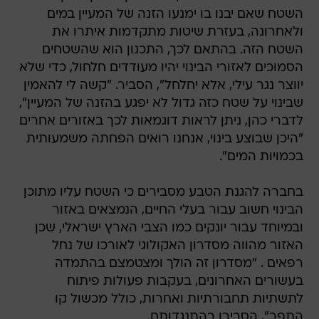
השטח שאם יבנו בו ימנעו הזנה של המעיין במים
ולאחרונה, בעזרת שיטות מתקדמות איתרו את
השטח הזה. בהתאם לכך, התכנון הוא שהשטחים
הסמוכים לאזורי הבינוי יהיו מעודדים חלחול, כדי שלא
יווצר נגר עילי, אלא יחלחל", הסביר. "קשה לי להאמין
שבינוי על שטח כזה גדול לא יפגע בהזנה של המעיין",
לדברי כהן, ניתן לראות דוגמאות לכך באזורים אחרים
"היכן שבוצע בינוי, אנחנו רואים הפחתה משמעותית
בכמויות המים".
בחברה להגנת הטבע מסבירים כי השטח עליו מתוכן
הבינוי חשוב עבור בעלי החיים, הנמצאים באזור
ובמיוחד עבור יונקים כמו הצבי הארץ ישראלי, שכן
האזור מהווה מסדרון האקולוגי לאורכו של נחל
רפאים . "מסדרון זה הולך ומצטמצם בהתמדה
בעשורים האחרונים, בעקבות פעולות פיתוח
לתשתיות תחבורתיות ואחרות, כולל מכשול קו
התפר", הסבירו בהתנגדותם.