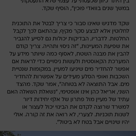
בין היתר כיוון שכעסתי על עצמי שלא התעסקתי
במשך שנים בוואדי פוכין", הוסיף שקד.
שקד מדגיש שאינו סבור כי צריך לבטל את התוכנית
לחלוטין אלא לבצע סקר מקיף, ובהתאם לכך לקבל
החלטות. לדבריו, הבדיקות יכולות גם לסייע להגביר
את שפיעת המעיינות, "זה ניסוי ותהייה. צריך קודם
להבין את מבנה השטח, לאסוף כמה שיותר מידע על
המערכת הקאוסטית ולעשות ניסויים כדי לראות אם
אפשר להחדיר מים שיגיעו למעיין. במקומות שנטיית
השכבות ואופי הסלע מעידים על אפשרות להחדיר
מים. אבל התוצאה לא בטוחה", אמר שקד. מהצד
השני, אריאל כהן אינו אופטימי, "נשאלת השאלה האם
עתיד של מעיין מול פתרון של אלף יחידות דיור
למשרד שרוצה לקדם את הבינוי יכול לעצור או
לשנות תוכניות. לצערי, לא רואה את זה קורה. אולי
יהיו שינויים אבל בטח לא ביטול".