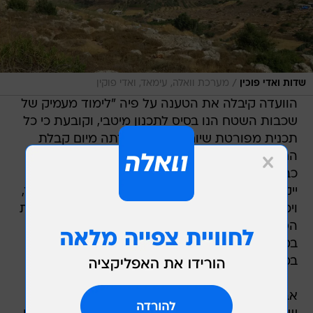
/
שדות ואדי פוכין
מערכת וואלה, עימאד, ואדי פוקין
הוועדה קיבלה את הטענה על פיה "לימוד מעמיק של
שכבות השטח הנו בסיס לתכנון מיטבי, וקובעת כי כל
תכנית מפורטת שיוחלט על הפקדתה מיום קבלת
החלטה זו והלאה, תחויב בביצוע סקר הידרולוגי
כבסיס לתכנון", אמרו ברשות הטבע. "גבולות הסקר
ייקבעו בתיאום עם נציג רשות המים ומתכננת המחוז,
ויכללו את תחום ההשפעה של אותה תכנית. מסקנות
הסקר יהוו את הבסיס לתכנון, ויבואו לכדי ביטוי
במסמכי התכנית", קבעה הוועדה בדיון על התוכנית
במרץ האחרון.
אברהם שקד הסביר כי ההחלטה תתוקן כך