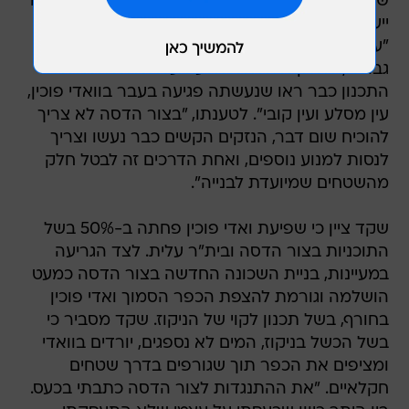
שהבדיקות ייעשו לפני ההחלטה על הפקדה, שכן אם
ייעשו אחרי, זה כבר לא יהיה רלוונטי. שקד הוסיף כי
"על מרחב צור הדסה, שבו הרגישות ההידרולוגית
גבוהה, היה קל יותר להשפעה עד כה משום שגורמי
התכנון כבר ראו שנעשתה פגיעה בעבר בוואדי פוכין,
עין מסלע ועין קובי". לטענתו, "בצור הדסה לא צריך
להוכיח שום דבר, הנזקים הקשים כבר נעשו וצריך
לנסות למנוע נוספים, ואחת הדרכים זה לבטל חלק
מהשטחים שמיועדת לבנייה".
שקד ציין כי שפיעת ואדי פוכין פחתה ב-50% בשל
התוכניות בצור הדסה ובית"ר עלית. לצד הגריעה
במעיינות, בניית השכונה החדשה בצור הדסה כמעט
הושלמה וגורמת להצפת הכפר הסמוך ואדי פוכין
בחורף, בשל תכנון לקוי של הניקוז. שקד מסביר כי
בשל הכשל בניקוז, המים לא נספגים, יורדים בוואדי
ומציפים את הכפר תוך שגורפים בדרך שטחים
חקלאיים. "את ההתנגדות לצור הדסה כתבתי בכעס.