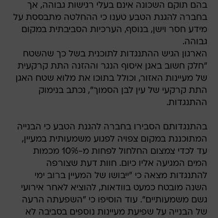
בהם תוקם השכונה אינם בעלי רגישות גבוהה, אך
בחברה להגנת הטבע טענו כי ההחלטה מתבססת על
מידע חסר וישן, בנוסף, הערכיות הסביבתית במקום
גבוהה.
הארגון הגיש ההתנגדות לתוכנית בשל כך שהשטח
"חלק חשוב באגן איסוף הנגר וההזנה התת קרקעית
של מעיינות האזור, וכולל בתוכו את מלוא שטח האגן
התת קרקעי של עין לבן הסמוך", נכתב בנימוק
ההתנגדות.
בהתנגדותם הסבירו בחברה להגנת הטבע כי הבנייה
המתוכננת במקום צפויה לפגוע משמעותית במעיין,
עד לכדי צמצום החלחול לפחות מ-10% מכמות
המים המגיעה אליו כיום. חוות דעת שצורפה
להתנגדות מצאה כי "ייבושו של המעיין ברוב ימי
השנה מובטח כמעט בוודאות, להוציא לאחר אירועי
גשם משמעותיים". עוד הוסיפו כי "השפעתה הרעה
של הבנייה על שפיעת מעיינות נוספים בסביבה לא