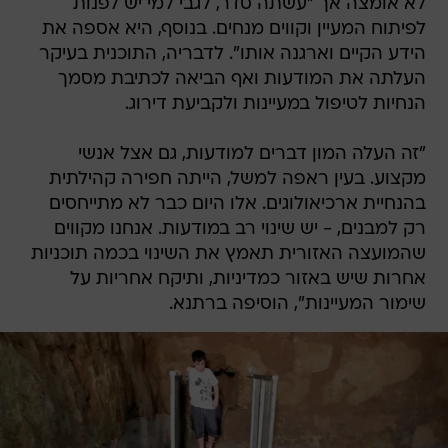
לא אומצה אך "עשתה סדר, לגבי למי יש לפנות
לפיתוח המעיין וקווים מנחים. בנוסף, היא אספה את
הידע הקיים וארגנה אותו". לדבריה, התוכנית בעיקר
העלתה את המודעות ואף הביאה לכתיבת מסמך
הנחיות לטיפול במעיינות ולקביעת דירוג.
"זה העלה המון דברים למודעות, גם אצל אנשי
מקצוע. בעין ראפה למשל, הייתה חפירה קהילתית
בהנחיית ארכיאולוגים. אלו היום כבר לא מתייחסים
רק למבנים, - יש שינוי רב במודעות. אנחנו מקווים
שהמועצה האזורית תאמץ את השינוי בכמה תוכניות
אחרות שיש באזור כמדיניות, ותיקח אחריות על
שימור המעיינות", הוסיפה ברתנא.