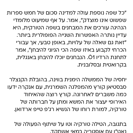
"כל שפה נוספת עולה למדינה סכום של חמש ספרות
שפשוט אינו מוצדק", אמר. על אף שמיעוט מלומדי
הנהיגה עורכים את המבחנים בשפה הטורקית, היא
עדיין נותרה האפשרות השנייה הפופולרית ביותר.
"זאת גם שאלה של עלויות, באופן טבעי, אך עבורי
הכרחי לקבוע באיזו שפה הכי הגיוני להיבחן", אמר
לתחנת הרדיו Ö1. הנבחנים יוכלו להיבחן באנגלית,
בקרואטית ובסלובנית.
יחסיה של הממשלה הימנית בווינה, בהובלת הקנצלר
סבסטיאן קורץ מהמפלגה השמרנית, עם אנקרה ידעו
כמה משברים לאחרונה. קורץ רוצה שהאיחוד
האירופי יעצור את המשא ומתן על חברותה של
טורקיה, למורת רוחו של הנשיא רג'פ טייפ ארדואן.
בתגובה, הטילה טורקיה וטו על שיתוף הפעולה של
נאט"ו עם אוסטריה במאי אשתקד.