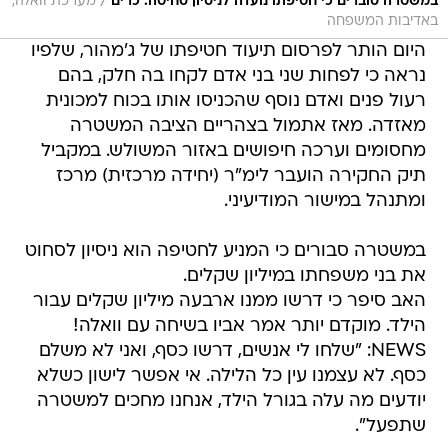
/
במשטרה סוברים כי חטיפתו נועדה לניסיון סחיטה. כרים
מערכת וואלה,
באדיבות המשפחה
היום הותר לפרסום תיעוד חטיפתו של ג'מהור, שלפיו
נראה כי לפחות שני בני אדם לקחו בה חלק, בהם
רעול פנים ואדם נוסף שהכניסו אותו בכוח למכונית
מאזדה. מאז אתמול בצהריים הציבה המשטרה
מחסומים וערכה חיפושים באזור המשולש. במקביל
תיק החקירה הועבר לימ"ר (יחידה מרכזית) מרכז
ומתנהל במישור המודיעיני.
במשטרה סבורים כי המניע לחטיפה הוא ניסיון לסחוט
את בני משפחתו במיליון שקלים.
האב סיפר כי דרשו ממנו ארבעה מיליון שקלים עבור
הילד. מוקדם יותר אמר אביו בשיחה עם וואלה!
NEWS: "שלחו לי אנשים, דרשו כסף, ואני לא משלם
כסף. לא עצמנו עין כל הלילה. אי אפשר לישון כשלא
יודעים מה עלה בגורל הילד, אנחנו מחכים למשטרה
שתפעל".