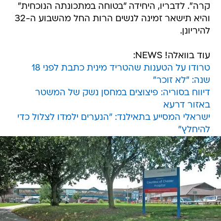
קרה". לדבריו, היחידה "בטוחה במתכונתה הנוכחית"
והיא תישאר זמינה לנשים הרות החל מהשבוע ה-32
להיריונן.
עוד בוואלה! NEWS:
טרודו על הטענות שהטריד מינית כתבת לפני 18
שנה: "לא זוכר"
דיווח בסוריה: פיצוצים במחסן נשק של המשטר
באזור דרעא
ישראלי המסייע בתאילנד: "הנערים ילמדו לצלול כדי
להיחלץ"