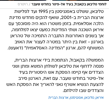
/
לוחמי טליבאן בקאבול, בעיד אל-פיטר בחודש שעבר
רויטרס
טליבאן, ששלט באפגניסטן בין 1995 ועד לפלישת
ארצות הברית ב-2001, שואף להקים מחדש מדינת
הלכה אסלאמית. בזמן משטרו הוא היה מסוכסך עם
איראן השכנה ושתי המדינות כמעט יצאו למלחמה,
אך בשנים האחרונות התגברה התמיכה של טהראן
בארגון - זאת בין היתר במטרה לעצור את האויב
המשותף להם, ארגון "המדינה האסלאמית" (דאעש).
הממשלה בקאבול, הנתמכת בידי ארצות הברית,
מנסה לדחוף את טליבאן לשולחן המשא ומתן ושני
הצדדים אף קיימו הפסקת אש היסטורית בעיד
אל-פיטר בחודש שעבר. עם זאת, הארגון סירב
להצעת הנשיא אשרף גאני להאריך את הפסקת האש
והצדדים שבו להילחם.
איראן
טליבאן
אפגניסטן
ארצות הברית