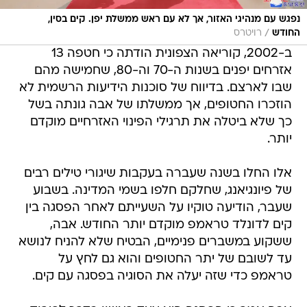
נפגש עם מנהיגי האזור, אך לא עם ראש ממשלת יפן. קים בסין,
/
החודש
רויטרס
ב-2002, קוריאה הצפונית הודתה כי חטפה 13
אזרחים יפנים בשנות ה-70 וה-80, שחמישה מהם
שבו לארצם. בדיווח של סוכנות הידיעות הרשמית לא
הוזכרו החטופים, אך ממשלתו של אבה גונתה בשל
כך שלא ביטלה את תרגילי הפינוי האזרחיים מוקדם
יותר.
אלו החלו בשנה שעברה בעקבות שיגורי טילים רבים
של פיונגיאנג, שחלקם חלפו בשמי המדינה. בשבוע
שעבר, הודיעה טוקיו על השעייתם לאחר הפסגה בין
קים לדונלד טראמפ מוקדם יותר החודש. אבה,
ששקוע במשברים פנימיים, הבטיח שלא להניח לנושא
עד לשובם של יתר החטופים והוא גם לחץ על
טראמפ כדי שזה יעלה את הסוגיה בפסגה עם קים.