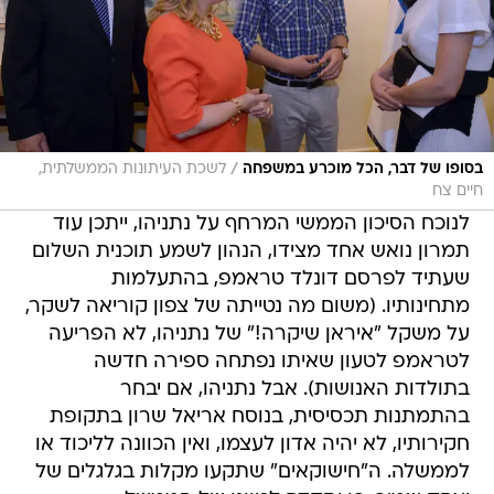
/
בסופו של דבר, הכל מוכרע במשפחה
לשכת העיתונות הממשלתית,
חיים צח
לנוכח הסיכון הממשי המרחף על נתניהו, ייתכן עוד
תמרון נואש אחד מצידו, הנהון לשמע תוכנית השלום
שעתיד לפרסם דונלד טראמפ, בהתעלמות
מתחינותיו. (משום מה נטייתה של צפון קוריאה לשקר,
על משקל "איראן שיקרה!" של נתניהו, לא הפריעה
לטראמפ לטעון שאיתו נפתחה ספירה חדשה
בתולדות האנושות). אבל נתניהו, אם יבחר
בהתמתנות תכסיסית, בנוסח אריאל שרון בתקופת
חקירותיו, לא יהיה אדון לעצמו, ואין הכוונה לליכוד או
לממשלה. ה"חישוקאים" שתקעו מקלות בגלגלים של