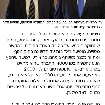
עדי המדינה, בעדויותיהם ובתיעוד הכתוב והמוקלט שסיפקו, הוסיפו נדבך
/
על נדבך לתיקים. נתניהו והרו
AP
סיפור המעשה, שהוא החשוב מכל והפרטים
מסתדרים במסגרתו, בוהק באור יקרות. לפתע, דמות
שהחוקרים פגשו עד כה רק באחד התיקים ובהקשר
מסויים, מופיעה באדיבות עד חדש גם בתיק נוסף
ומתווה מכנה משותף ביניהם. כך אירע, למשל, שחפץ
הגיע לחקירה בקו 4000 והתברר שהוא מחזיק
בכרטיס רב-קו, שתוקפו טוב גם לקו 2000
באמצעות אחד מנוסעי קו 1000. לא יפליא אם יוודע
שאותה דמות הועלתה אתמול בשאלות החוקרים
לנוני מוזס מידיעות, אחד משני הארנונים של פרשיות
נתניהו, לצד מילצ'ן.
משקיף פנימי, הבקי בחומרי החקירה, ערך השבוע