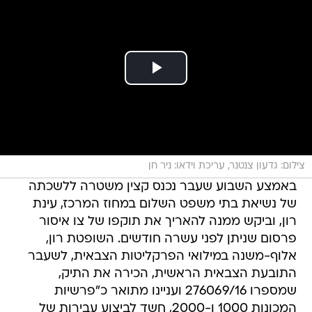
צילום: גדעון צנטנר, עריכת וידאו: ניר חן
באמצע השבוע שעבר נכנס קצין משטרה ללשכתה
של נשיאת בתי משפט השלום במחוז המרכז, עינת
רון, וביקש ממנה להאריך את תוקפו של צו איסור
פרסום שניתן לפני עשרה חודשים. השופטת רון,
אלוף-משנה במילואי הפרקליטות הצבאית, לשעבר
התובעת הצבאית הראשית, הכירה את התיק,
שמספרו 276069/16 ועניינו מתואר כ"פרשיות
המכונות 1000 ו-2000, חשד לביצוע עבירות של