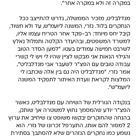
במקרה זה ולא במקרה אחר".
מנדלבליט, מזכיר הממשלה, נדרש להתייצב ככל
הנחקרים בלוד. נזרי, המשנה ליועמ"ש, עד ולא חשוד,
קיבל יחס מיוחד: רב-פקד אחר הטריח עצמו אליו,
למשרד המשפטים, ובהיעדר הקלטה ותמלול נאלץ
לשרבט חמישה עמודים בעטו. "למען הסדר הטוב
והגילוי הנאות אני מבקש לציין שהיו לי ויש לי קשרי
עבודה טובים עם הפצ"ר לשעבר אבי מנדלבליט",
אמר נזרי. "מנדלבליט היה גם בין אלה שכתבו לי
המלצות לקראת וועדת האיתור לתפקיד המשנה
ליועמ"ש".
בנקודה הגורלית של השיחה עם מנדלבליט, כאשר
הפצ"ר יודע שהמסמך נחוץ למשטרה אך שותק,
בהנחה שהחוקרים יבקשו משופט צו שיחייב את ערוץ
2 למסור להם אותו, התערפל זכרונו של נזרי. הוא
נשמע כמו נחקרים הנזהרים שלא להסתבך בסתירת