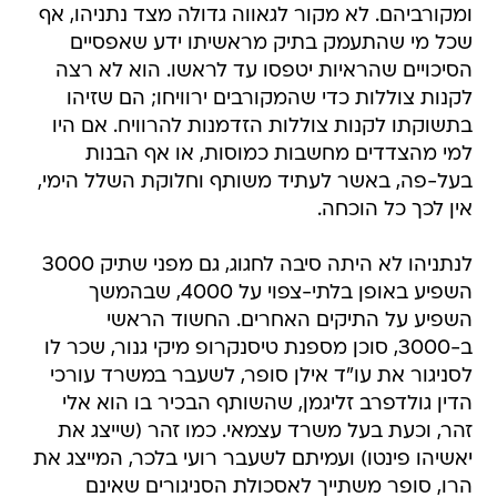
ומקורביהם. לא מקור לגאווה גדולה מצד נתניהו, אף
שכל מי שהתעמק בתיק מראשיתו ידע שאפסיים
הסיכויים שהראיות יטפסו עד לראשו. הוא לא רצה
לקנות צוללות כדי שהמקורבים ירוויחו; הם שזיהו
בתשוקתו לקנות צוללות הזדמנות להרוויח. אם היו
למי מהצדדים מחשבות כמוסות, או אף הבנות
בעל-פה, באשר לעתיד משותף וחלוקת השלל הימי,
אין לכך כל הוכחה.
לנתניהו לא היתה סיבה לחגוג, גם מפני שתיק 3000
השפיע באופן בלתי-צפוי על 4000, שבהמשך
השפיע על התיקים האחרים. החשוד הראשי
ב-3000, סוכן מספנת טיסנקרופ מיקי גנור, שכר לו
לסניגור את עו"ד אילן סופר, לשעבר במשרד עורכי
הדין גולדפרב זליגמן, שהשותף הבכיר בו הוא אלי
זהר, וכעת בעל משרד עצמאי. כמו זהר (שייצג את
יאשיהו פינטו) ועמיתם לשעבר רועי בלכר, המייצג את
הרו, סופר משתייך לאסכולת הסניגורים שאינם