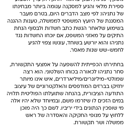
ספירת מלאי והגיע למסקנה עגומה ביותר מבחינתו
של נתניהו: לפי מצב הדברים היום, בטרם מעבר
המסננת של היועץ המשפטי לממשלה, טענות ההגנה
בשימוע שלאחר הגשת כתב חשדות ולבסוף הנחת
התיקים על מאזני המשפט, אם יוכחו החשדות נגד
נתניהו והוא יורשע בשוחד, עונשו צפוי להגיע
לחמש-שש שנות מאסר.
בחתירתו הכפייתית להשפעה על אמצעי התקשורת,
סחר נתניהו לכאורה בכוחו השלטוני. הוא רצה
שמולטי-מיליונרים/מיליארדרים, איש אינו מיותר
יחזיקו בברזים המודפסים והאלקטרוניים של עיצוב
התודעה הציבורית, בהנחה שתועלתו הפוליטית תלויה
במים הזכים לו שיזרמו משם, ובמיוחד שלא יהיו אלה
מי שופכין הנתונים בידי יריביו. לשם כך היה מוכן
ללחוץ על מנופי החקיקה והאסדרה של ראש
ממשלה ושר תקשורת.