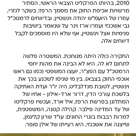
2010, בהיותו הפרקליט הצבאי הראשי, הסתיר
מרשויות אכיפת החוק את מסמך הרפז; בשקר לנזרי,
עוזרו של היועמ"ש יהודה וינשטיין; ובדיווחים לרמטכ"ל
גבי אשכנזי ועוזרו ארז וינר על שנאמר בישיבות
פנימיות אצל וינשטיין, אף שלא היו מוסמכים לקבל
דיווחים אלה.
החקירה כולה היתה מגוחכת. המשטרה פלשה
לתחום לא לה. היא לא הבינה את מהות יחסי
הרמטכ"ל עם הפצ"ר, יועצו המשפטי (כמו גם ראש
אוכפי החוק בצבא). בין מי שניסו לשכנע בכך את
וינשטיין, לטובת מנדלבליט, היה יו"ר ועדת האתיקה
בלשכת עורכי הדין, דרור ארד-אילון - אחיו של
המתלונן בפרשת הרפז, איל ארד, ועכשיו פרקליטו
של עד המדינה פילבר. קהילה קטנה, המשפטנית,
למרות רבבות בוגרי החוגים: עו"ד שרון קלינמן,
שייצגה את אשכנזי, היא רעייתו של אילן סופר.