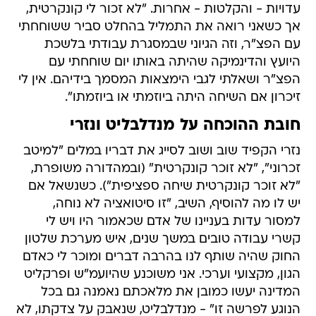
עדויות - והקלטות - אחרות. "לא זכור לי קונקרטית,
אך כשאני רואה את התמליל בהחלט סביר ששוחחתי
עם הפצ"ר, וזה הגיוני שבמסגרת עבודתי בלשכת
היועץ והדינמיקה שהיתה באותו יום שוחחתי עם
הפצ"ר ושאלתי לגבי הימצאות המסמך בידיהם. אין לי
זיכרון אם השיחה היתה ביוזמתי או ביוזמתו".
חובת ההוכחה על מנדלבליט ונזרי
נזרי הקפיד שוב ושוב לסייג את דבריו במלים "למיטב
זכרוני", "לא זוכר קונקרטית" (ובמהדורה משופרת,
"לא זוכר קונקרטית שיחה ספציפית"). כשנשאל אם
יש לו מה להוסיף, השיב, "זו סיטואציה לא נוחה,
למסור עדות בעניינו של אדם שכאמור היו ויש לי
קשרי עבודה טובים במשך שנים, איש מערכת שלטון
החוק שהיה שותף לנו בהרבה דברים ומוכר לי כאדם
הגון, מקצועי וערכי. אני משוכנע שהיועמ"ש ופרקליט
המדינה יעשו כמובן את מלאכתם נאמנה גם בכל
הנוגע לפרשה זו" - מנדלבליט, שנאבק על צדקתו, לא