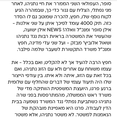
סופר, העפולאי השני הממרר את חיי נתניהו, לאחר
מני נפתלי, הצליח עם גנור כדי כך, שבמהרה הגיע
לקוח נוסף שלו, חפץ, להכרה שמוטב גם לו הסדר
כזה. תיק 4000 עומד לפיכך איתן על שני אילנות -
אילן סופר ומנכ"ל וואלה! NEWS אילן ישועה,
שהעשיר את המשטרה בראיות רבות נגד נתניהו
ושאול אלוביץ' מבזק - ועל שני עדי מדינה, חפץ
ומנכ"ל משרד התקשורת לשעבר שלמה פילבר.
חפץ הרבה להעיד אך לא להקליט, ואם בכלל - את
עצמו משוחח עם אחרים ולא עם הזוג נתניהו, ואם
בכל זאת עם הזוג, איתה ולא איתו. בין עודפי הייצור
שלו היה תיעוד עצמי של דברים שהחליף עם שלומית
ברנע פרגו, היועצת המשפטית הוותיקה מדי של
משרד ראש הממשלה, מהמתרפסות בפני שרה
נתניהו כשתביעת נפתלי נגד המשרד נשמעה בבית
הדין לעבודה. פרגו היא מאפיינת מובהקת של
הנאמנות למשטר. לא משטר נתניהו, אלא משטר