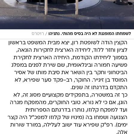
/
לשמחתו המופגנת לא היה בסיס מהותי. נתניהו
רויטרס
הקצין הודה לשופטת רון, יצא מבית המשפט בראשון
לציון וחזר ללוד, ליחידה הארצית לחקירות הונאה,
בסמוך ליחידתו הקודמת, היחידה הארצית לחקירת
פשיעה חמורה ובינלאומית, שם שירת לפנים במפלג
הביטחוני וחקר בין השאר את סיבת מותו של אסיר
המוסד בן זיגייר. החוקר, רב-פקד סער שפירא, לא
התקדם בדרגתו זה שנים.
כך זה במשטרה, בתפקידים מקצועיים מסוג זה, לא
הוגן, אם כי לא נורא. טובי החוקרים, מהמפקח מגרה
ועד למפקח קלוזו, נותרו בדרגתם הספרותית
הצנועה ושמחו בה (מינויו של קלוזו למפכ"ל היה קצר
ימים). רפ"ק שפירא עוד ישוב לעלילה, במורד שורות
אלה.