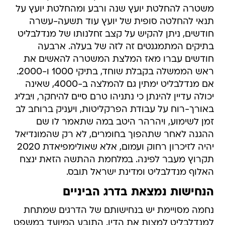
משטרה להחלטת יועץ שנה ורבע ומהחלטת יועץ על
תנאי להחלטה סופית של יועץ עוד תשעה-עשרה
חודשים, ניתן להקיש על קצב זחלנותו של מנדלבליט
בתיקים המתמגנטים זה לזה של בעלה. ארבעה
חודשים עברו מאז המלצת המשטרה להאשים את
ראש הממשלה בקבלת שוחד, בתיקי 1000 ו-2000.
אם מנדלבליט ימתין גם להמלצה ב-4000, שאינה
יכולה עדיין להינתן כי נתניהו טרם סיים להיחקר, ויבליג
באורך-רוח על עבודת הפרקליטות, ויעניק ברוחב לב
זמן לשימוע, ויהרהר היטב במה שתאמר לו שם
ההגנה לאחר שתהפוך בחומרים, לא רק שהמונדיאל
יהיה לזיכרון רחוק ועמום, אלא שאולימפיאדת 2020
תקרוץ מעבר לפינה. במלחמת ההתשה הזאת ינצח
האלוף מנדלבליט ומדינת ישראל תובס.
הנחישות נמצאת בדרג הביניים
נחמה מסויימת יש בנחישותם של הדרגים שמתחת
למנדלבליט למצות את הדין. התובע המיועד במשפט