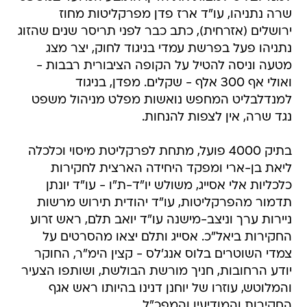
שרה נתניהו, עו"ד ארז פדן מפרקליטות מחוז
ירושלים (אזרחית), כתב כבר לפני תריסר שנים שהזוג
נתניהו פעל בפרשת עמדי בניגוד לחוק, יצר מצג
מטעה וניסה להטיל על הקופה הציבורית רבבות -
ואולי אף 300 אלף - שקלים. מפדן, בניגוד
למנדלבליט המחפש נואשות מפלט מניהול משפט
נגד שרה, אין לצפות להנחות.
בתיק 4000 פועל, מתחת לפרקליטת מיסוי וכלכלה
ליאת בן-ארי ומפקד היחידה הארצית לחקירות
כלכליות אלי אסייג, משולש יו"ד-ת"ו - עו"ד יונתן
תדמור מהפרקליטות, עו"ד יהודית תירוש מרשות
ניירות ערך וניצב-מישנה עו"ד יואב תלם, ראש זרוע
החקירות ביאל"כ. אסייג ותלם יצאו מהסרטים על
צמדי השוטרים בלוס אנג'לס - קצין הימ"ר, החוקר
יודע הרחובות, חניך מורשת הבולשת, ושותפו הצעיר
והמלוטש, עוזרו של יוחנן דנינו בהיותו ראש אגף
החקירות והמודיעין והמפכ"ל.