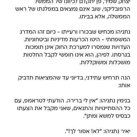
יצחק שמיר, פן יתקדם לכיוונו של הממשל
הרפובליקני, שוב אינם נמצאים במפלגתו של ראש
הממשלה, אלא בביתו.
נתניהו מכחיש שבכורו ורעייתו - כיום זהו המדרג
המשפחתי - היטו הכרעות מדיניות וביטחוניות.
העדויות שנמסרו למערכת החוק אינן תומכות
בגרסתו. לפיהן, הוא אינו חופשי לקבל החלטות
מושכלות ומשוקללות.
הנה תרחיש עתידני, בדיוני עד שהמציאות תדביק
אותו:
בנימין נתניהו: "אין לי ברירה. הודעתי לטראמפ, עם
כל ההסתייגויות והתנאים, שאני מקבל את הצעתו
כבסיס למשא ומתן".
יאיר נתניהו: "לא! אסור לך!".