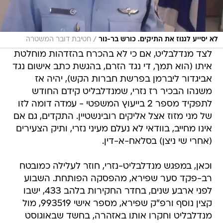
/
לא יסייע לגנוז את התיקים. כורש בר-נור
חטיבת דובר המשטרה
לצד מנדלבליט, אם כי לא בהכרח בהזדהות מוחלטת
איתו (הוא תמך, די נגד הזרם, בהגשת כתב אישום נגד
אביגדור ליברמן בפרשת חברות הקש), יהיה אז
משנהו הבכיר רז נזרי, שמנדלבליט קידם החודש
לתפקיד מספר 2 בייעוץ המשפטי - עמדה דומה לזו
של מני מזוז אצל אליקים רובינשטיין. התקדים, גם אם
אינו מחייב, בוודאי לא נעלם מעיני נזרי, ותיק הצעירים
(אחרי שי ניצן) בסלאח-א-דין.
וכאן, במפגש מנדלבליט-נזרי, חוזר לעלילה כמובטח
רב-פקד סער שפירא, מהפסקה הפותחת. השבוע
לפני ארבע שנים, בחדר החקירות בלהב 433, ישבו
קצין נוסף ורפ"ק שפירא, מספר אישי 993519, מול
מנדלבליט וחקרו אותו באזהרה, בחשד שבאוגוסט