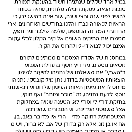
במיליארד שקלים שנתניהו חשוד בהענקת תמורת
טובות הנאה. עסקת חבילה סלחנית, שהיה בכוחו
להשיג לפני שנה וחצי ושנה, שוב אינה בהישג ידו, כי
הראיות לכאורה כבדו והלכו בחודשים האחרונים. ארי
הרו ועדי המדינה הנוספים, שלמה פילבר וניר חפץ,
מסמרו את התיקים השונים אל קיר הקלון לבלי עקור;
אמנם יכול לבוא די-9 ולהרוס את הקיר.
במחסנית של אקדח המסמרים ממתינים לתורם
נושאים נוספים. גידי וייץ חשף בתחילת השבוע
ב"הארץ" את משאלתו של נתניהו להיעזר למימון
הוצאותיו המשפטיות בדודו, נתן מיליקובסקי. נתניהו
מייחס לו את מימון תאוות העישון שלו וסיוע רב-שנתי
נוסף. לדעת נתניהו, זה "מוכר ומותר" ואף חוקי,
בחזקת דודי לי וסודי לא. הטענה שנויה במחלוקת
אצל משפטני המדינה. יש הסבורים שהקרבה
המשפחתית רחוקה מדי - הרי אין מדובר באב, בן,
אח או בן זוג, אלא רק בדודן של אב. לא ברור, ויש מי
שמברר, או מבקר, האמנם סיוע קבוע כזה ששולח