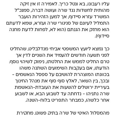
עליו רעבונו, בא ונטל כריך. לאמירה זו אין זיקה
מהותית לחשדות נגד שרה ועושה דברה, סמנכ"ל
המשרד עזרא סיידוף, אך למען הזהירות הועבר
התמליל לעיונם של סניגורי שרה ועזרא, שמא לדעתם
הוא מחזק את הגנתם (הוא לא, לפחות לדעת מחנה
סיידוף).
כך נמצא ליועץ המשפטי אביחי מנדלבליט, שהחליט
לפני תשעה חודשים להעמיד את השניים לדין אך
טרם החליט לממש את החלטתו, נימוק לשיהוי נוסף.
הודעתו, אם בעקבות השימועים השתנה משהו
בכוונתו המוצהרת להושיבם על ספסל הנאשמים -
ובכך, בין השאר, לאלץ סוף סוף את מנהל החינוך
בעיריית ירושלים להשעות את העובדת-הנאשמת
שרה נתניהו - נדחתה עד לשבוע הבא, או לשבוע
אחר כלשהו, כמבחר התפריט בלוח-השנה.
מהמסלול האיטי של שרה בתיק פשוט, מחקירת