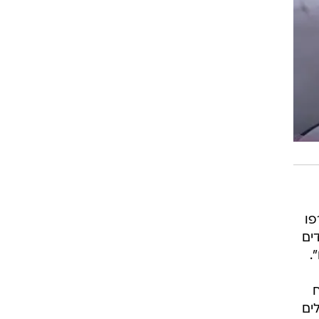
פו
ים
.
ים