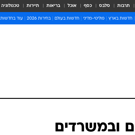
תרבות
סלבס
כסף
אוכל
בריאות
תיירות
טכנולוגיה
חדשות בארץ
פוליטי-מדיני
חדשות בעולם
בחירות 2026
עוד בחדשות
אירועים בארץ
פוליטיקה וממשל
המזרח התיכון
דעות ופרשנויו
חדשות פלילים ומשפט
יחסי חוץ
אירופה
סרי ושלזינגר
חינוך
אמריקה
פרויקטים מיוח
ישראלים בחו"ל
אסיה והפסיפיק
אסור לפספס
בריאות
אפריקה
מדע וסביבה
חברה ורווחה
הנחיות פיקוד 
ארכיון מדורים
זמני כניסת ש
לוח חופשות וח
לוח שנה
חדשות יהדות
ם ובמשרדים
חדשות המשפ