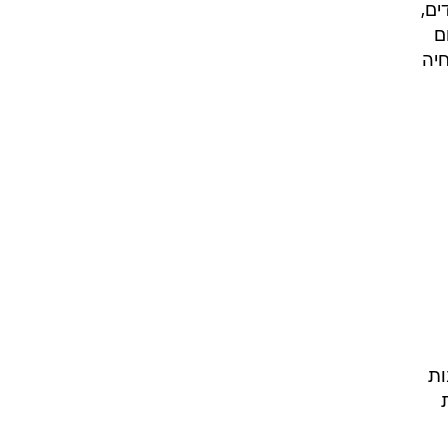
ים,
ם
יה
ות