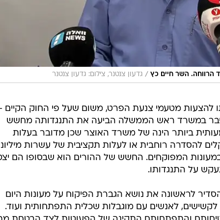
/
הרווחה. השר חיים כץ
גדעון צנטנר, צילום: גדעון צנטנר
להצעות מטעמי צנעת הפרט, משום שעל פי החוק הקיים -
 הסייבר במשרד ראש הממשלה הביעה את התנגדותה מחשש
ותית ביותר הינה של משרד האוצר שכן מדובר בעלות
רכת ב-700 מיליון שקלים להסדרה רוחבית או לעלות תקציבית של עשרות מיליוני
עונות המפוקחים. החשש של ההורים הוא שבסופו הם יצט
עקש על התנגדותו.
ר לראשונה את נושא הגברת הפיקוח על מעונות היום
 , וכן מעונות יום לקשישים, לאנשים עם מוגבלות שכלית התפתחותית ועוד.
טיחותם והתפתחותם התקינה של הפעוטות לצד הבטחת מת