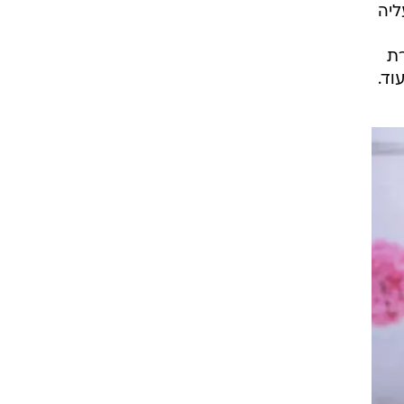
קה עליה
רת
וד.