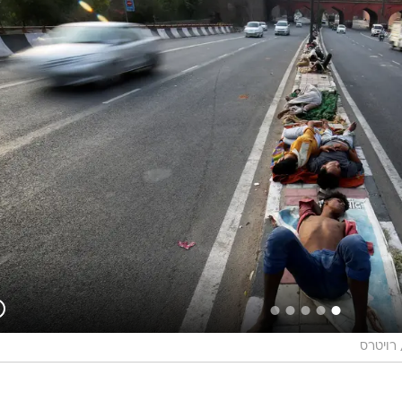
המייל האדום
רויטרס