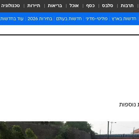
תרבות
סלבס
כסף
אוכל
בריאות
תיירות
טכנולוגיה
חדשות בארץ
פוליטי-מדיני
חדשות בעולם
בחירות 2026
עוד בחדשות
אירועים בארץ
פוליטיקה וממשל
המזרח התיכון
דעות ופרשנויו
חדשות פלילים ומשפט
יחסי חוץ
אירופה
סרי ושלזינגר
חינוך
אמריקה
פרויקטים מיוח
ישראלים בחו"ל
אסיה והפסיפיק
אסור לפספס
בריאות
אפריקה
מדע וסביבה
חברה ורווחה
הנחיות פיקוד 
ארכיון מדורים
זמני כניסת ש
נוספות
לוח חופשות וח
לוח שנה
חדשות יהדות
חדשות המשפ