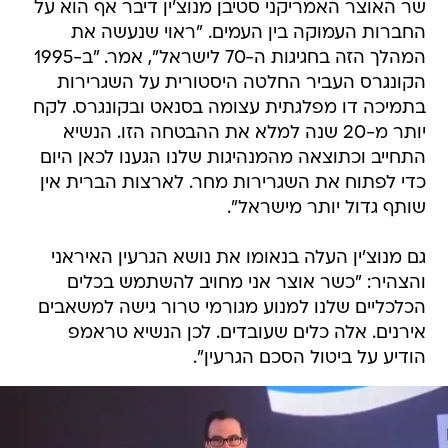
שר האוצר האמריקני סטיבן מנוצ'ין דיבר אף הוא על
החברות העמוקה בין העמים. "ראוי שנעשה את
המהלך הזה בחגיגות ה-70 לישראל", אמר. "ב-1995
הקונגרס העביר החלטה היסטורית על השגרירות
בתמיכה דו מפלגתית עצומה בסנאט ובקונגרס. לקח
יותר מ-20 שנה למלא את ההבטחה הזו. הנשיא
התחייב וכתוצאה מהמנהיגות שלנו הגענו לכאן היום
כדי לפתוח את השגרירות מחר. לארצות הברית אין
שותף גדול יותר מישראל".
גם מנוצ'ין העלה בנאומו את נושא הגרעין האיראני
והצהיר: "כשר אוצר אני מחויב להשתמש בכלים
הכלכליים שלנו למנוע מגורמי טרור גישה למשאבים
אירנים. אלה כלים שעובדים. לכן הנשיא טראמפ
הודיע על ביטול הסכם הגרעין".