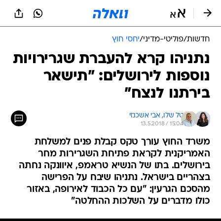
חדשות
/
פוליטי-מדיני
/
יחסי חוץ
נתניהו קרא להעברת שגרירויות
נוספות לירושלים: "תישאר
בירתנו לנצח"
טל שלו, 
אבי אשכנזי
13.5.2018 / 15:04
משרד החוץ עורך טקס קבלת פנים למשלחת
האמריקנית לקראת פתיחת השגרירות מחר
בירושלים. בתו של הנשיא טראמפ, איוונקה נחתה
בצהריים בישראל. נתניהו שיבח על הפרישה
מהסכם הגרעין: "עם כל הכבוד לאירופה, באזור
כולו מדברים על השלכות ההחלטה"