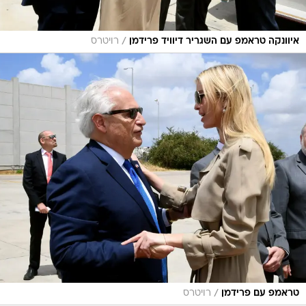
/
איוונקה טראמפ עם השגריר דיוויד פרידמן
רויטרס
/
טראמפ עם פרידמן
רויטרס