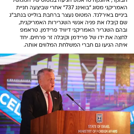
הבוקר, איוונקה טראמפ הגיעה במטוס של הממשל
האמריקני מסוג "בואינג 737" אחרי שביצעה חניית
ביניים באירלנד. המטוס נעצר ברחבת בולייט בנתב"ג
שם קיבלו את פניה אנשי השגרירות האמריקנית,
ובהם השגריר האמריקני דיוויד פרידמן. טראמפ
לחצה את ידו של פרידמן וקיבלה זר פרחים. יחד
איתה הגיעו גם חברי המשלחת המלווים אותה.