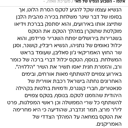
/
אינפו - השבוע הנפיץ של מאי
מערכת וואלה, -
הנשיא עצמו שקל להגיע לטקס הסרת הלוט, אך
בסופו של דבר שיגר משלחת בכירה מהבית הלבן
שתייצג אותו באירועים, והוא יסתפק בברכת וידיאו
מוקלטת שתוקרן במהלך הטקס. את הטקס
בשגרירות בירושלים יפתח השגריר פרידמן, והוא
יכלול נאומים של נתניהו, הנשיא ריבלין, קושנר, וסגן
שר החוץ האמריקאי ג'ון סאליבן, שעומד בראש
המשלחת. בנוסף, הטקס יכלול דברי ברכה של כומר
ורב, והזמרת חגית יאסו תשיר את השיר "הללויה".
באירוע צפויים להשתתף מאות אורחים, ובימים
האחרונים נחתה בישראל רכבת אווירית של
סנאטורים, חברי קונגרס, ודמויות בולטות בקהילה
היהודית שהוזמנו לטקס. בנוסף, בטקס צפויים
להשתתף כל שרי הממשלה וכן ראשי המפלגות, פרט
ליו"ר מרצ, תמר זנדברג, שהודיעה כי היא מחרימה
את הטקס במחאה על המהלך הצדדי של
האמריקנים.