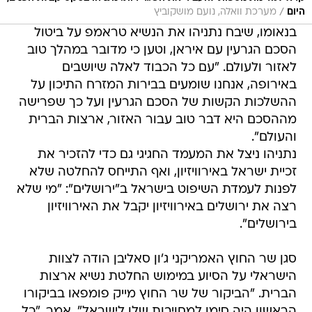
/
היום
מערכת וואלה, נועם מושקוביץ
בנאומו, שיבח נתניהו את הנשיא טראמפ על ביטול
הסכם הגרעין עם איראן, וטען כי מדובר במהלך טוב
לאזור ולעולם. "עם כל הכבוד לאלה שיושבים
באירופה, אנחנו שומעים בבירות המזרח התיכון על
ההשלכות הקשות של הסכם הגרעין ועל כך שפרישה
מההסכם היא דבר טוב עבור האזור, ארצות הברית
והעולם".
נתניהו ניצל את המעמד החגיגי גם כדי להזכיר את
זכיית ישראל באירוויזיון, ואף התייחס להחלטה שלא
לפנות לעמדת השיפוט בישראל ב"ירושלים": "מי שלא
רצה את ירושלים באירוויזיון יקבל את האירוויזיון
בירושלים".
סגן שר החוץ האמריקני ג'ון סאליבן הודה לצוות
הישראלי על הסיוע במימוש החלטת נשיא ארצות
הברית. "הביקור של שר החוץ מייק פומפאו בביקורו
הראשון היה סימן למחויבות שלו לישראל", אמר. "כל