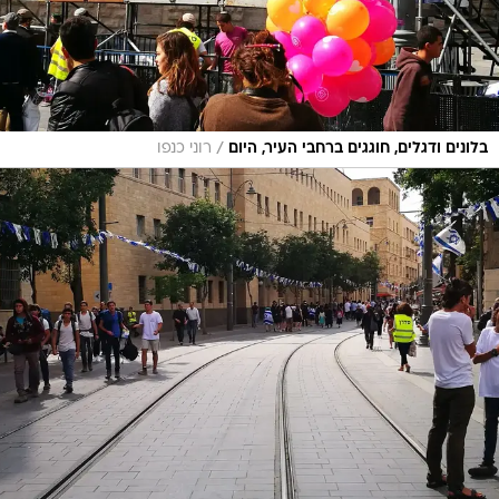
/
בלונים ודגלים, חוגגים ברחבי העיר, היום
רוני כנפו