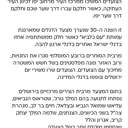
הצועדים המשיכו ממרכז העיר מרחוב יפו לכיוון העיר
העתיקה, כאשר חלקם עברו דרך שער שכם וחלקם
דרך שער יפו.
זו השנה ה-30 שנערך מצעד הדגלים שמארגנת
עמותת "עם כלביא" כאשר חלק ממשתתפיה אחזו
בדגלי ישראל ואחרים בדגלי ארגון להבה.
מרבית הסוחרים ברובע המוסלמי סגרו את החנויות,
ורוב האזור פונה מפלסטינים בשל חשש המשטרה
מחיכוך עם הצועדים. הצועדים שרו משירי יום
ירושלים ונופפו בדגלי המדינה.
בתום המצעד מרבית הצירים מרכזיים בירושלים
נפתחו לתנועה בהם המלך גורג', שטראוס הנביאים,
עליאש שמואל הנביא ובצלאל; חיים בר לב, מנהרת
צה"ל בשני הכיוונים, הצנחנים, שלמה המלך יצחק
קריב, אגרון והלל
שנחסמו מוקדם יותר בשל הצעדה.