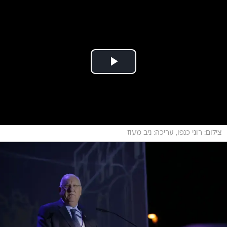
צילום: רוני כנפו, עריכה: ניב מעוז