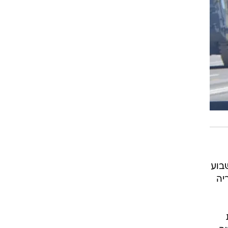
בוע
יה