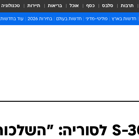
תרבות
סלבס
כסף
אוכל
בריאות
תיירות
טכנולוגיה
חדשות בארץ
פוליטי-מדיני
חדשות בעולם
בחירות 2026
עוד בחדשות
אירועים בארץ
פוליטיקה וממשל
המזרח התיכון
דעות ופרשנויו
חדשות פלילים ומשפט
יחסי חוץ
אירופה
סרי ושלזינגר
חינוך
אמריקה
פרויקטים מיוח
ישראלים בחו"ל
אסיה והפסיפיק
אסור לפספס
בריאות
אפריקה
מדע וסביבה
חברה ורווחה
הנחיות פיקוד 
ארכיון מדורים
זמני כניסת ש
לוח חופשות וח
לוח שנה
חדשות יהדות
העברת ה-S-300 לסוריה: "השלכו
חדשות המשפ