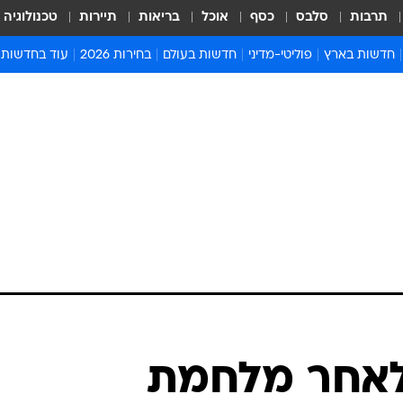
תרבות
סלבס
כסף
אוכל
בריאות
תיירות
טכנולוגיה
חדשות בארץ
פוליטי-מדיני
חדשות בעולם
בחירות 2026
עוד בחדשות
אירועים בארץ
פוליטיקה וממשל
המזרח התיכון
דעות ופרשנויו
חדשות פלילים ומשפט
יחסי חוץ
אירופה
סרי ושלזינגר
חינוך
אמריקה
פרויקטים מיוח
ישראלים בחו"ל
אסיה והפסיפיק
אסור לפספס
בריאות
אפריקה
מדע וסביבה
חברה ורווחה
הנחיות פיקוד 
ארכיון מדורים
זמני כניסת ש
לוח חופשות וח
לוח שנה
חדשות יהדות
לאחר מלחמת
חדשות המשפ