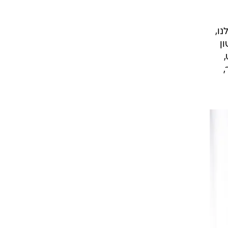
ו,
ן
,