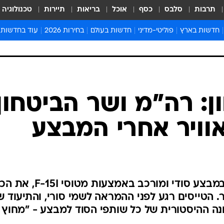
תרבות
סלבס
כסף
אוכל
בריאות
תיירות
טכנולוגיה
חדשות בארץ
פוליטי-מדיני
חדשות בעולם
בחירות 2026
עוד בחדשות
אירועים בארץ
פוליטיקה וממשל
המזרח התיכון
דעות ופרשנויו
חדשות פלילים ומשפט
יחסי חוץ
אירופה
סרי ושלזינגר
חינוך
אמריקה
פרויקטים מיוח
ישראלים בחו"ל
אסיה והפסיפיק
אסור לפספס
ן: רה"מ ושר הביטחון
בריאות
אפריקה
מדע וסביבה
וויר אחרי המבצע
חברה ורווחה
הנחיות פיקוד 
ארכיון מדורים
זמני כניסת ש
לוח חופשות וח
בשנת 2007 הפציץ חיל האוויר במבצע סודי ומורכב באמצעות מטוסי
לוח שנה
. הטייסים רגע לפני ההמראה לשמי סורי, והתיעוד ש
חדשות יהדות
נה ההיסטורית של כל שותפי הסוד למבצע - "מחוץ
חדשות המשפ