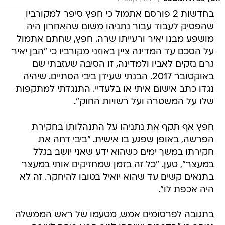
בחדשות 2 פורסם אתמול כי חפץ סיפר למקורביו
שהפסיק לעבוד עבור נתניהו משום שהאחרון היה
מושפע מבנו יאיר ורעייתו שרה. חפץ, שחתם אתמול
על הסכם עד המדינה ציין באוזני מקורביו כי "הבן יאיר
גרם נזקים לאביו ולמדינה, זו הסיבה שעזבתי שם
באוקטובר 2017. הבנתי שעידן ביבי הסתיים. שיהיה
נגדו כתב אישום איתי או בלעדיי. התנגדתי למתקפות
שלו על המשטרה ועל רשויות החוק".
חפץ אף תקף את נתניהו על התנהלותו בחקירת
הפרשה, באופן שפגע בו אישית. "ביבי דחה את
חקירתו במשך ימים כשהוא ידע שאני יושב בגלל
במעצר", טען. "כל זה בזמן שמחזיקים אותי במעצר
בתנאים קשים עד שהוא יואיל בטובו להיחקר. זה לא
היה אכפת לו".
בתגובה לפרסומים אמש, מטעמו של ראש הממשלה