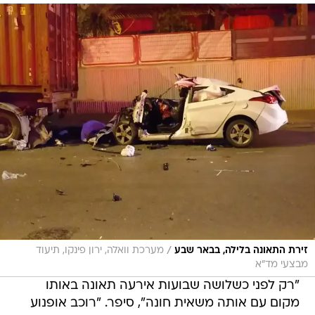
/
זירת התאונה בלילה, בבאר שבע
מערכת וואלה, ירון פינקו, תיעוד
מבצעי מד"א
"רק לפני כשלושה שבועות אירעה תאונה באותו
מקום עם אותה משאית חונה", סיפר. "רוכב אופנוע
התנגש במשאית ונהרג". חובש מד"א בוריס גרינשפיין
והפרמדיק ג'ורג' ישייביץ שהגיעו לזירה הלילה, סיפרו