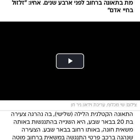
צילום: שי מכלוף, עריכת וידאו: ניר חן
התאונה הקטלנית הלילה (שלישי), בה נהרגה צעירה
בת 20 בבאר שבע, היא השנייה בהתנגשות באותה
משאית חונה, באותו רחוב בבאר שבע. הצעירה
שנהגה ברכב פרטי התנגשה במשאית ברחוב מוטה
גור, ונהרגה במקום. רק לפני שלושה שבועות קיפח
צעיר נוסף את חייו בתאונה, כשרכב על אופנוע