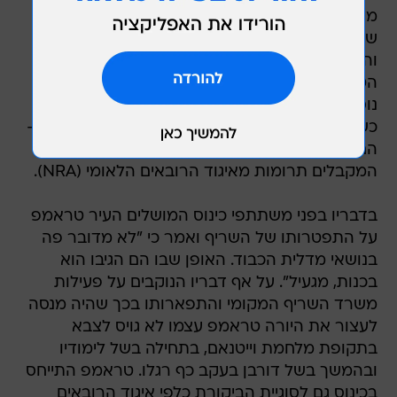
מרג'ורי סטונמן דגלאס בעיר פארקלנד, שעה
שהתלמיד לשעבר ניקולס קרוז פתח באש במקום
והרג 17 תלמידים ומורים - אך לא ניסה למנוע את
הטבח, על אף שהיה חמוש. התקרית הפכה למוקד
נוסף של הוויכוח על פיקוח על נשק בארצות הברית,
כשתלמידי בית הספר - בהם מי ששרדו את הטבח -
החלו בגל מחאות כלפי מחוקקים ונבחרי ציבור
המקבלים תרומות מאיגוד הרובאים הלאומי (NRA).
בדבריו בפני משתתפי כינוס המושלים העיר טראמפ
על התפטרותו של השריף ואמר כי "לא מדובר פה
בנושאי מדלית הכבוד. האופן שבו הם הגיבו הוא
בכנות, מגעיל". על אף דבריו הנוקבים על פעילות
משרד השריף המקומי והתפארותו בכך שהיה מנסה
לעצור את היורה טראמפ עצמו לא גויס לצבא
בתקופת מלחמת וייטנאם, בתחילה בשל לימודיו
ובהמשך בשל דורבן בעקב כף רגלו. טראמפ התייחס
בכינוס גם לסוגיית הביקורת כלפי איגוד הרובאים