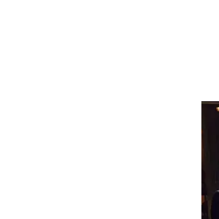
מהם
ופי
אחת