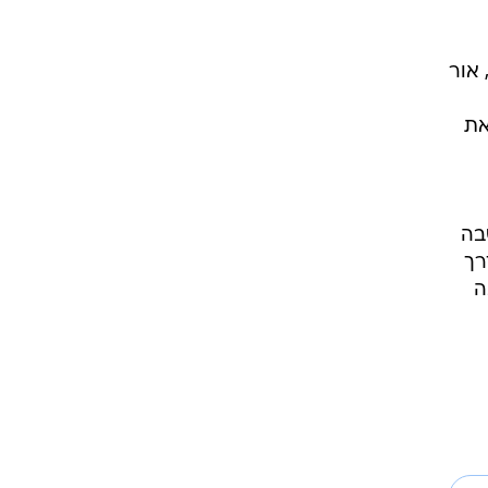
ל
צוי
אור
את
בה