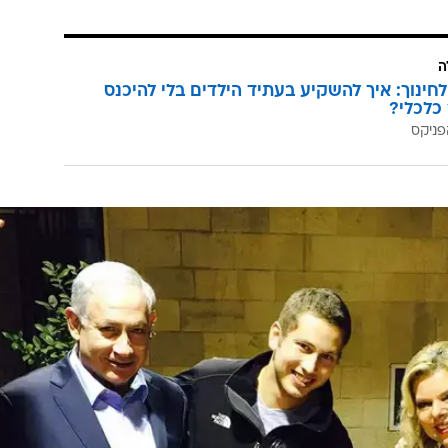
ול לאמץ בעלי חיים מבוגרים: תנו להם בית וחיים - ותקבלו 
ש הממשלה. "קאיה הייתה חלק ממשפחתנו".
 דורות. היא נולדה בקיבוץ גבעת ברנר, זכתה בתחרויות י
ופן. "כל כך קיווינו שהיא תחזור אלינו, ותזכה לפחות פעם 
ל צערנו על לכתה מאיתנו. נזכור אותה תמיד".
ה
לחינוך: איך להשקיע בעתיד הילדים בלי להיכנס
כלכלי?
פניקס