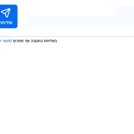
ות זאת - הניף לעברה אצבע משולשת. "מדובר באישה שכד
נתניהו או בן משפחה אחר מטיילים עם הכלבה קאיה - פונ
 הערות פוגעניות ונוהגת באגרסיביות ללא כל אינטראקציה
בשליחת התגובה אני מסכים
לתנאי ה