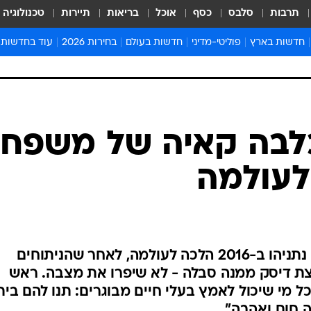
תרבות
סלבס
כסף
אוכל
בריאות
תיירות
טכנולוגיה
חדשות בארץ
פוליטי-מדיני
חדשות בעולם
בחירות 2026
עוד בחדשות
אירועים בארץ
פוליטיקה וממשל
המזרח התיכון
דעות ופרשנויו
חדשות פלילים ומשפט
יחסי חוץ
אירופה
סרי ושלזינגר
חינוך
אמריקה
פרויקטים מיוח
ישראלים בחו"ל
אסיה והפסיפיק
אסור לפספס
בריאות
אפריקה
מדע וסביבה
חברה ורווחה
הנחיות פיקוד 
ארכיון מדורים
זמני כניסת ש
לוח חופשות וח
לוח שנה
חדשות יהדות
כלבה קאיה של משפח
חדשות המשפ