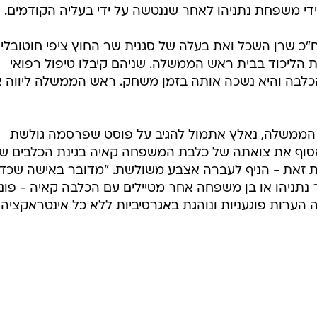
/
רות עם משפחת נתניהו
אתר רשמי, עמוד הפייסבוק של בנימין נתניהו
השכל (הליכוד), ננשכה על ידי קאיה, ובעקבות כך הגישה ע
ות ההסגר של כלבים, שמטרתה למזער את משך הזמן שבו מ
ידי משפחת נתניהו לאחר שננטשה על ידי בעליה הקודמים.
 שרן השכל ואת בעלה של סגנית שר החוץ ציפי חוטובלי, 
 הליכוד בבית ראש הממשלה. שניהם קיבלו טיפול רפואי
כלבה והיא נשכה אותה בזמן משחק. ראש הממשלה ליווה 
אש הממשלה, נאלץ אתמול להגיב על פוסט שפרסמה גולשת
לאסוף את צואתה של כלבת המשפחה קאיה בגינת הכלבים ש