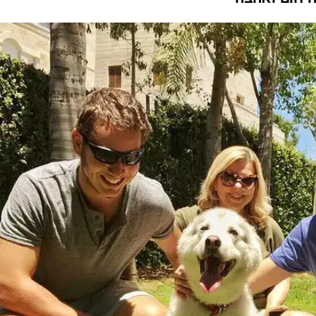
לעולמה
המייל האדום
הכלבה שאומצה על ידי משפחת נתניהו ב-2016 הלכה לעולמה, לאחר שהניתוחים
ת דיסק ממנה סבלה - לא שיפרו את מצבה. ראש
ל מי שיכול לאמץ בעלי חיים מבוגרים: תנו להם בית
ה חום ואהבה"