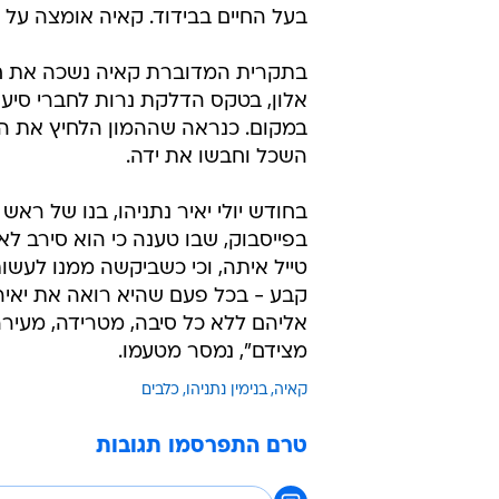
"הכניסה אושר למשפחתנו". קאיה בהדלקת נ
בחודש דצמבר לפני שנתיים, ח"כ שרן 
שולחן הכנסת הצעת חוק לשינוי תקנ
בעל החיים בבידוד. קאיה אומצה על 
בתקרית המדוברת קאיה נשכה את ח"כ
אלון, בטקס הדלקת נרות לחברי סיעת
במקום. כנראה שההמון הלחיץ את ה
השכל וחבשו את ידה.
בחודש יולי יאיר נתניהו, בנו של ר
בפייסבוק, שבו טענה כי הוא סירב 