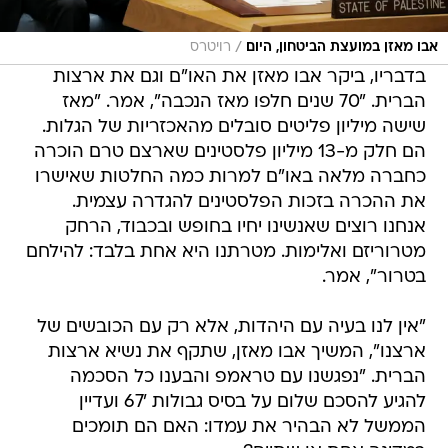
/
אבו מאזן במועצת הביטחון, היום
רויטרס
בדבריו, ביקר אבו מאזן את האו"ם וגם את ארצות
הברית. "70 שנים חלפו מאז הנכבה", אמר. "מאז
שישה מיליון פליטים סובלים מהאכזריות של הגלות.
הם חלק מ-13 מיליון פלסטינים שארצם טרם הוכרה
כחברה מלאה באו"ם למרות כמה החלטות שאישרו
את ההכרה בזכות הפלסטינים להגדרה עצמית.
אנחנו רוצים שאנשינו יחיו בחופש ובכבוד, הרחק
מטרוריזם ואלימות. מטרתנו היא אחת בלבד: להילחם
בטרור", אמר.
"אין לנו בעיה עם היהדות, אלא רק עם הכובשים של
ארצנו", המשיך אבו מאזן, שתקף את נשיא ארצות
הברית. "נפגשנו עם טראמפ והבענו כל הסכמה
להגיע להסכם שלום על בסיס גבולות '67 ועדיין
הממשל לא הבהיר את עמדו: האם הם תומכים