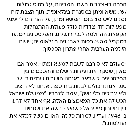
הכרה דו-צדדית בשתי המדינות, על בסיס גבולות
67'; משא ומתן במסגרת בינלאומית, תוך הצבת לוח
זמנים ליישומו; בזמן המשא ומתן, על הצדדים להימנע
מפעולות חד-צדדיות כולל פעולת ההתנחלות;
הקפאת ההחלטה לגבי ירושלים, והפלסטינים יימנעו
במקביל מהצטרפות לארגונים בינלאומיים; יישום
היוזמה הערבית אחרי פתרון הסכסוך.
"מעולם לא סירבנו לשבת למשא ומתן", אמר אבו
מאזן, שסקר את ועידות השלום וההסכמים בין
הפלסטינים לישראל. "אנחנו חושבים שבמחיר של
טנק אנחנו יכולים לבנות בית ספר, אנחנו לא רוצים
ולא צריכים כלי נשק", אמר. לדבריו, "ממשלת ישראל
הכשילה את כל המאמצים האלה. אף אחד לא דרש
דין וחשבון מישראל כשהיא כבשה את שטחינו
ב-1948. ועדיין, למרות כל זה, האו"ם כשל למלא את
החלטותיו".