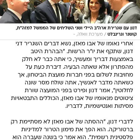
דנון עם שגרירת ארה"ב היילי ושני השליחים של הממשל למזה"ת,
/
קושנר וגרינבלט
מערכת וואלה, -
אחרי נאומו של אבו מאזן, נשא דברים השגריר דני
דנון, שתקף את יו"ר הרשות. "הבהרת היטב
באמצעות דבריך ומעשיך, כי אתה כבר לא חלק
מהפתרון אלא שאתה הבעיה. דיברת כעת על
מחויבות לשלום בפני חברות מועצת הביטחון, אך
כשאתה מדבר לאנשיך, אתה שולח מסר שונה
לחלוטין", אמר דנון ופירט בפני המועצה שורת
ציטוטים מנאומיו של אבו מאזן, הכוללים התבטאויות
מסיתות ואנטישמיות, לדבריו.
לדברי דנון, "ההסתה של אבו מאזן לא מסתיימת רק
ברטוריקה. הוא הפך את מימון הטרור למדיניות
פלסטינית רשמית". הוא אמר כי בשנה שעברה הוא